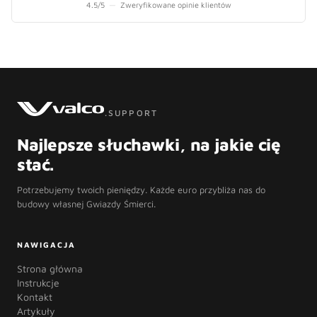
4.5
/5
—
Zweryfikowane opinie klientów
.SUPPORT
Najlepsze słuchawki, na jakie cię
stać.
Potrzebujemy twoich pieniędzy. Każde euro przybliża nas do
budowy własnej Gwiazdy Śmierci.
NAWIGACJA
Strona główna
Instrukcje
Kontakt
Artykuły