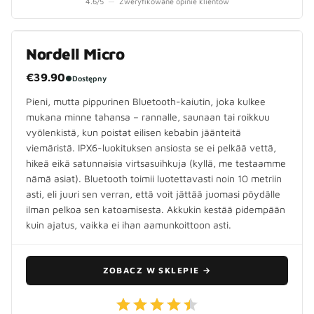
4.6
/5
—
Zweryfikowane opinie klientów
Nordell Micro
€39.90
●
Dostępny
Pieni, mutta pippurinen Bluetooth-kaiutin, joka kulkee
mukana minne tahansa – rannalle, saunaan tai roikkuu
vyölenkistä, kun poistat eilisen kebabin jäänteitä
viemäristä. IPX6-luokituksen ansiosta se ei pelkää vettä,
hikeä eikä satunnaisia virtsasuihkuja (kyllä, me testaamme
nämä asiat). Bluetooth toimii luotettavasti noin 10 metriin
asti, eli juuri sen verran, että voit jättää juomasi pöydälle
ilman pelkoa sen katoamisesta. Akkukin kestää pidempään
kuin ajatus, vaikka ei ihan aamunkoittoon asti.
ZOBACZ W SKLEPIE
→