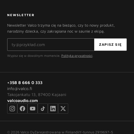
NEWSLETTER
Newsletter Valco trzyma cię na bieżąco, czy to nowy produkt,
narodziny dziecka, czy zakrapiana noc w saunie z ekipą.
Adres e-mail
ZAPISZ SIĘ
Wypisz się w dowolnym momencie.
Polityka prywatności
.
+358 8 666 0 333
info@valco.fi
Takojankatu 13, 87400 Kajaani
valcoaudio.com
©
2026
Valco Oy
Zarejestrowana w Finlandii
Y-tunnus 2919697-5