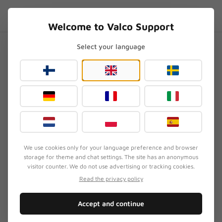
Skip to content
PL
.SUPPORT
Welcome to Valco Support
Select your language
Strona główna
/
General
/
Historia Valco – z garażu na cały świat
Historia Valco – z garażu na
cały świat
Zaktualizowano
3 sierpnia 2026
We use cookies only for your language preference and browser
storage for theme and chat settings. The site has an anonymous
OBJAW
visitor counter. We do not use advertising or tracking cookies.
Klient chce wiedzieć, jak powstało Valco i czym
Read the privacy policy
różni się od innych firm produkujących słuchawki.
Accept and continue
SZYBKA NAPRAWA
Zaczęliśmy od małego, rośliśmy powoli i