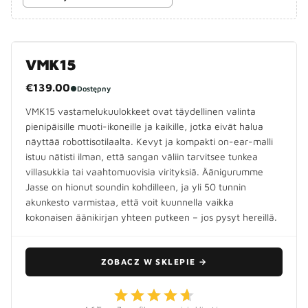
VMK15
€139.00
●
Dostępny
VMK15 vastamelukuulokkeet ovat täydellinen valinta
pienipäisille muoti-ikoneille ja kaikille, jotka eivät halua
näyttää robottisotilaalta. Kevyt ja kompakti on-ear-malli
istuu nätisti ilman, että sangan väliin tarvitsee tunkea
villasukkia tai vaahtomuovisia virityksiä. Äänigurumme
Jasse on hionut soundin kohdilleen, ja yli 50 tunnin
akunkesto varmistaa, että voit kuunnella vaikka
kokonaisen äänikirjan yhteen putkeen – jos pysyt hereillä.
ZOBACZ W SKLEPIE
→