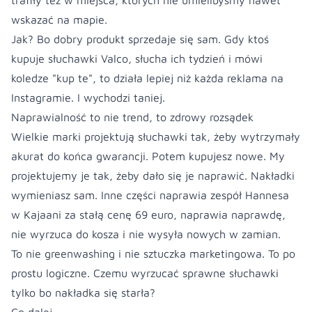
trafiły też w miejsca, których nie umielibyśmy nawet
wskazać na mapie.
Jak? Bo dobry produkt sprzedaje się sam. Gdy ktoś
kupuje słuchawki Valco, słucha ich tydzień i mówi
koledze "kup te", to działa lepiej niż każda reklama na
Instagramie. I wychodzi taniej.
Naprawialność to nie trend, to zdrowy rozsądek
Wielkie marki projektują słuchawki tak, żeby wytrzymały
akurat do końca gwarancji. Potem kupujesz nowe. My
projektujemy je tak, żeby dało się je naprawić. Nakładki
wymieniasz sam. Inne części naprawia zespół Hannesa
w Kajaani za stałą cenę 69 euro, naprawia naprawdę,
nie wyrzuca do kosza i nie wysyła nowych w zamian.
To nie greenwashing i nie sztuczka marketingowa. To po
prostu logiczne. Czemu wyrzucać sprawne słuchawki
tylko bo nakładka się starła?