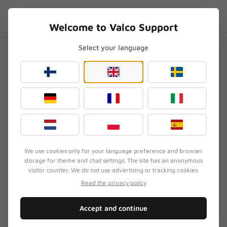
Skip to content
NL
.SUPPORT
Welcome to Valco Support
Select your language
Home
/
General
/
Valco's favoriete nummers – wat wij op kantoor luisteren
Valco's favoriete nummers –
wat wij op kantoor luisteren
Bijgewerkt
3 augustus 2026
We use cookies only for your language preference and browser
storage for theme and chat settings. The site has an anonymous
SYMPTOOM
visitor counter. We do not use advertising or tracking cookies.
Klant wil weten waar mensen bij Valco naar
Read the privacy policy
luisteren en waarmee.
Accept and continue
SNELLE OPLOSSING
Jasse luistert naar jazz, Henri knalt metal, en