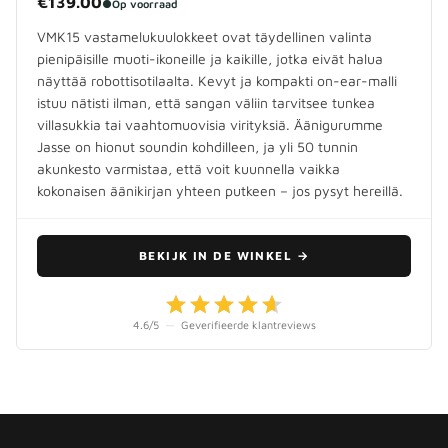
€139.00
●
Op voorraad
VMK15 vastamelukuulokkeet ovat täydellinen valinta
pienipäisille muoti-ikoneille ja kaikille, jotka eivät halua
näyttää robottisotilaalta. Kevyt ja kompakti on-ear-malli
istuu nätisti ilman, että sangan väliin tarvitsee tunkea
villasukkia tai vaahtomuovisia virityksiä. Äänigurumme
Jasse on hionut soundin kohdilleen, ja yli 50 tunnin
akunkesto varmistaa, että voit kuunnella vaikka
kokonaisen äänikirjan yhteen putkeen – jos pysyt hereillä.
BEKIJK IN DE WINKEL
→
4.6
/5
—
Geverifieerde klantreviews