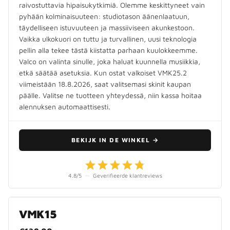
raivostuttavia hipaisukytkimiä. Olemme keskittyneet vain
pyhään kolminaisuuteen: studiotason äänenlaatuun,
täydelliseen istuvuuteen ja massiiviseen akunkestoon.
Vaikka ulkokuori on tuttu ja turvallinen, uusi teknologia
pellin alla tekee tästä kiistatta parhaan kuulokkeemme.
Valco on valinta sinulle, joka haluat kuunnella musiikkia,
etkä säätää asetuksia. Kun ostat valkoiset VMK25.2
viimeistään 18.8.2026, saat valitsemasi skinit kaupan
päälle. Valitse ne tuotteen yhteydessä, niin kassa hoitaa
alennuksen automaattisesti.
BEKIJK IN DE WINKEL
→
4.8
/5
—
Geverifieerde klantreviews
VMK15