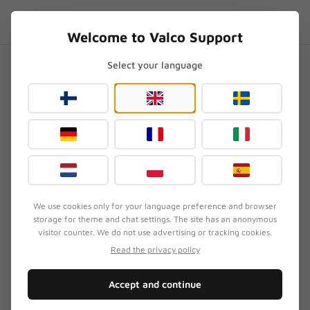
Skip to content
NL
.SUPPORT
Welcome to Valco Support
Select your language
Home
/
General
/
Hoe kan ik mijn bestelling wijzigen of een product ruilen?
Hoe kan ik mijn bestelling
wijzigen of een product
ruilen?
Bijgewerkt
3 augustus 2026
·
Gecontroleerd door het Valco-supportteam
We use cookies only for your language preference and browser
storage for theme and chat settings. The site has an anonymous
visitor counter. We do not use advertising or tracking cookies.
Read the privacy policy
SYMPTOOM
De klant heeft een Nordell MK3-speaker of ander
Accept and continue
product bestelt en wil de bestelling wijzigen, ruilen