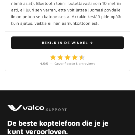
nämä asiat). Bluetooth toimii luotettavasti noin 10 metriin
asti, eli juuri sen verran, että voit jättää juomasi pöydälle
ilman pelkoa sen katoamisesta. Akkukin kestää pidempään
kuin ajatus, vaikka ei ihan aamunkoittoon asti.
BEKIJK IN DE WINKEL
→
4.5
/5
—
Geverifieerde klantreviews
.SUPPORT
De beste koptelefoon die je je
kunt veroorloven.