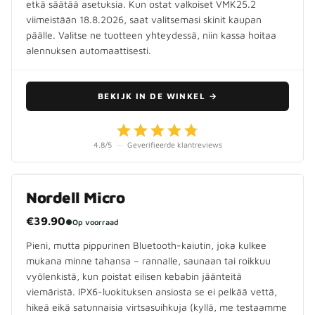
etkä säätää asetuksia. Kun ostat valkoiset VMK25.2
viimeistään 18.8.2026, saat valitsemasi skinit kaupan
päälle. Valitse ne tuotteen yhteydessä, niin kassa hoitaa
alennuksen automaattisesti.
BEKIJK IN DE WINKEL
→
4.8
/5
—
Geverifieerde klantreviews
Nordell Micro
€39.90
●
Op voorraad
Pieni, mutta pippurinen Bluetooth-kaiutin, joka kulkee
mukana minne tahansa – rannalle, saunaan tai roikkuu
vyölenkistä, kun poistat eilisen kebabin jäänteitä
viemäristä. IPX6-luokituksen ansiosta se ei pelkää vettä,
hikeä eikä satunnaisia virtsasuihkuja (kyllä, me testaamme