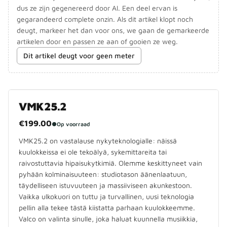
dus ze zijn gegenereerd door AI. Een deel ervan is
gegarandeerd complete onzin. Als dit artikel klopt noch
deugt, markeer het dan voor ons, we gaan de gemarkeerde
artikelen door en passen ze aan of gooien ze weg.
Dit artikel deugt voor geen meter
VMK25.2
€199.00
●
Op voorraad
VMK25.2 on vastalause nykyteknologialle: näissä
kuulokkeissa ei ole tekoälyä, sykemittareita tai
raivostuttavia hipaisukytkimiä. Olemme keskittyneet vain
pyhään kolminaisuuteen: studiotason äänenlaatuun,
täydelliseen istuvuuteen ja massiiviseen akunkestoon.
Vaikka ulkokuori on tuttu ja turvallinen, uusi teknologia
pellin alla tekee tästä kiistatta parhaan kuulokkeemme.
Valco on valinta sinulle, joka haluat kuunnella musiikkia,