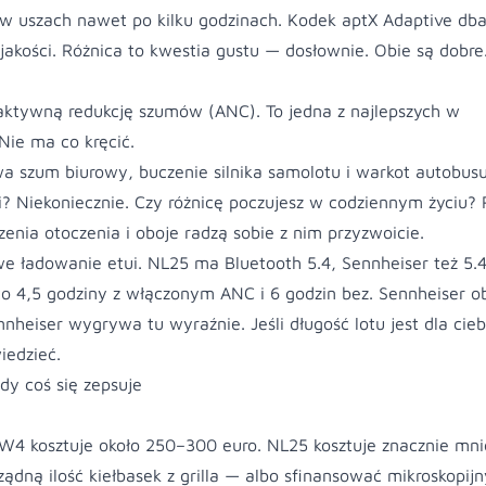
i w uszach nawet po kilku godzinach. Kodek aptX Adaptive dba
 jakości. Różnica to kwestia gustu — dosłownie. Obie są dobre
 aktywną redukcję szumów (ANC). To jedna z najlepszych w
Nie ma co kręcić.
a szum biurowy, buczenie silnika samolotu i warkot autobusu
? Niekoniecznie. Czy różnicę poczujesz w codziennym życiu? 
zenia otoczenia i oboje radzą sobie z nim przyzwoicie.
 ładowanie etui. NL25 ma Bluetooth 5.4, Sennheiser też 5.4
to 4,5 godziny z włączonym ANC i 6 godzin bez. Sennheiser o
nheiser wygrywa tu wyraźnie. Jeśli długość lotu jest dla cieb
iedzieć.
gdy coś się zepsuje
 kosztuje około 250–300 euro. NL25 kosztuje znacznie mnie
ądną ilość kiełbasek z grilla — albo sfinansować mikroskopijn