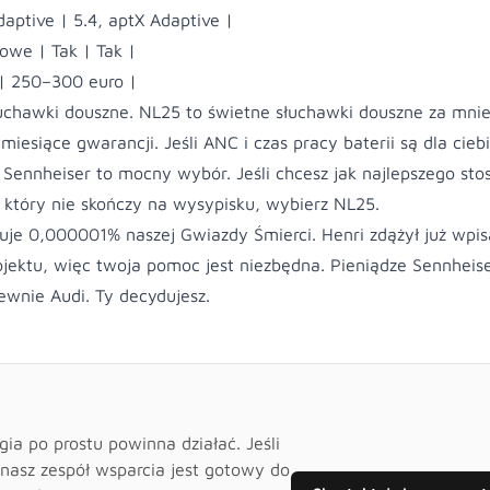
daptive | 5.4, aptX Adaptive |
we | Tak | Tak |
 | 250–300 euro |
łuchawki douszne. NL25 to świetne słuchawki douszne za mnie
miesiące gwarancji. Jeśli ANC i czas pracy baterii są dla cieb
Sennheiser to mocny wybór. Jeśli chcesz jak najlepszego sto
u, który nie skończy na wysypisku, wybierz NL25.
uje 0,000001% naszej Gwiazdy Śmierci. Henri zdążył już wpis
ojektu, więc twoja pomoc jest niezbędna. Pieniądze Sennheise
ewnie Audi. Ty decydujesz.
a po prostu powinna działać. Jeśli
 nasz zespół wsparcia jest gotowy do