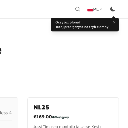
PL
Oczy już płoną?
Tutaj przełączysz na tryb ciemny
e
NL25
less 4
€169.00
●
Dostępny
Jussi Timosen muotoilu ja Jasse Kestin