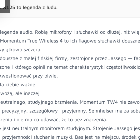
. NL25 to legenda z ludu.
legenda audio. Robią mikrofony i słuchawki od dłużej, niż wię
 Momentum True Wireless 4 to ich flagowe słuchawki douszne
yjątkowo szczera.
douszne z małej fińskiej firmy, zestrojone przez Jassego — fa
zone i którego opinii na temat charakterystyki częstotliwości
kwestionować przy piwie.
la ciebie ważne.
wożą, ale inaczej
 neutralnego, studyjnego brzmienia. Momentum TW4 nie zawo
 precyzyjny, szczegółowy i przyjemny. Sennheiser ma za sob
czenia i nie ma co udawać, że to bez znaczenia.
 jest neutralnym monitorem studyjnym. Strojenie Jassego je
przyjemności słuchania muzyki. Bas jest na miejscu, środek 