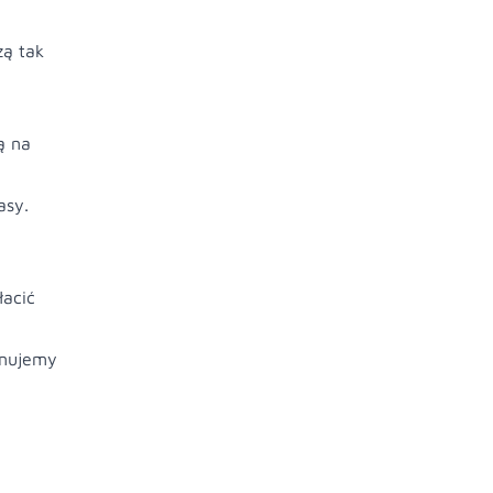
zą tak
ą na
asy.
łacić
anujemy