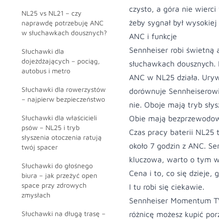
czysto, a góra nie wierc
NL25 vs NL21 – czy
żeby sygnał był wysokiej
naprawdę potrzebuję ANC
w słuchawkach dousznych?
ANC i funkcje
Sennheiser robi świetną
Słuchawki dla
dojeżdżających – pociąg,
słuchawkach dousznych. 
autobus i metro
ANC w NL25 działa. Uryw
Słuchawki dla rowerzystów
dorównuje Sennheiserowi
– najpierw bezpieczeństwo
nie. Oboje mają tryb słys
Słuchawki dla właścicieli
Obie mają bezprzewodowe
psów – NL25 i tryb
Czas pracy baterii NL25 
słyszenia otoczenia ratują
około 7 godzin z ANC. Sen
twój spacer
kluczowa, warto o tym w
Słuchawki do głośnego
Cena i to, co się dzieje, 
biura – jak przeżyć open
space przy zdrowych
I tu robi się ciekawie.
zmysłach
Sennheiser Momentum TW4
Słuchawki na długą trasę –
różnicę możesz kupić porz