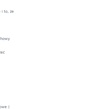
i to, że
uchowy
zeć
nowe |