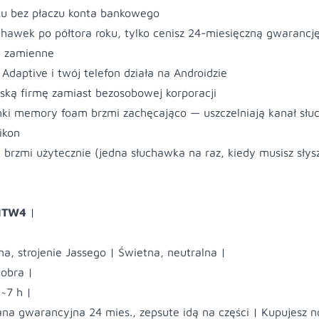
u bez płaczu konta bankowego
hawek po półtora roku, tylko cenisz 24-miesięczną gwarancję 
ci zamienne
 Adaptive i twój telefon działa na Androidzie
ską firmę zamiast bezosobowej korporacji
ki memory foam brzmi zachęcająco — uszczelniają kanał sł
ikon
brzmi użytecznie (jedna słuchawka na raz, kiedy musisz słys
MTW4
|
na, strojenie Jassego | Świetna, neutralna |
obra |
 ~7 h |
na gwarancyjna 24 mies., zepsute idą na części | Kupujesz 