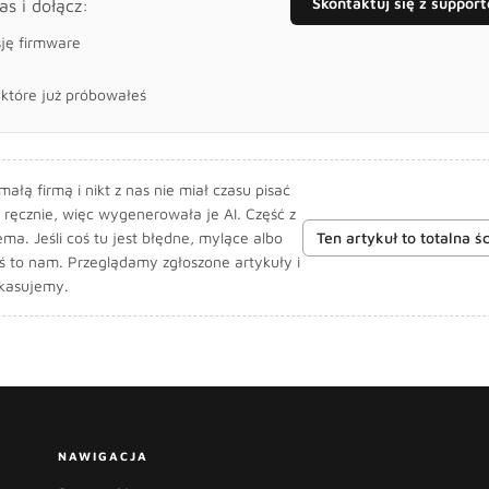
Skontaktuj się z suppor
as i dołącz:
sję firmware
, które już próbowałeś
łą firmą i nikt z nas nie miał czasu pisać
 ręcznie, więc wygenerowała je AI. Część z
ema. Jeśli coś tu jest błędne, mylące albo
Ten artykuł to totalna 
oś to nam. Przeglądamy zgłoszone artykuły i
 kasujemy.
NAWIGACJA