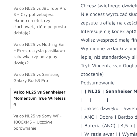
Chcesz świetnego dźwięk
Valco NL25 vs JBL Tour Pro
Nie chcesz wyrzucać słuc
3 – Czy potrzebujesz
ekranu na etui, czy
zepsute trafiają na częś
słuchawek, które po prostu
Interesuje cię kodek aptX
działają?
Wolisz wesprzeć małą fiń
Valco NL25 vs Nothing Ear
Wymienne wkładki z pian
– Przezroczysta plastikowa
zabawka czy porządny
lepiej niż standardowy sil
dźwięk?
Tryb Vincenta van Gogha 
otoczenie)
Valco NL25 vs Samsung
Galaxy Buds3 Pro
Podsumowanie
| |
NL25
|
Sennheiser 
Valco NL25 vs Sennheiser
Momentum True Wireless
|---|---|---|
4
| Jakość dźwięku | Świet
Valco NL25 vs Sony WF-
| ANC | Dobra | Bardzo d
1000XM5 – Uczciwe
| Bateria (ANC) | 4,5 h |
porównanie
| W razie awarii | Wymia