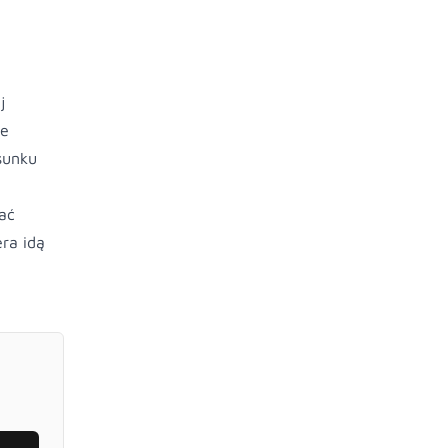
j
ie
sunku
ać
ra idą