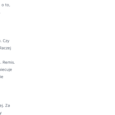
 o to,
.
. Czy
Raczej
. Remis.
biecuje
ie
j. Za
y