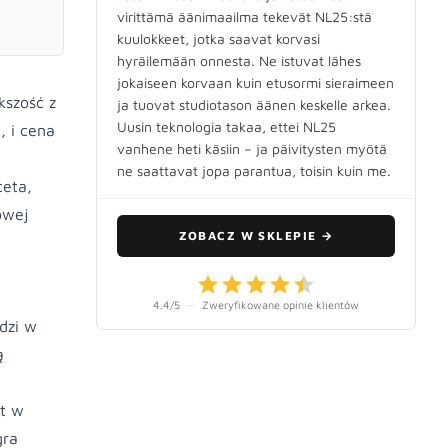
virittämä äänimaailma tekevät NL25:stä
kuulokkeet, jotka saavat korvasi
hyräilemään onnesta. Ne istuvat lähes
jokaiseen korvaan kuin etusormi sieraimeen
kszość z
ja tuovat studiotason äänen keskelle arkea.
Uusin teknologia takaa, ettei NL25
, i cena
vanhene heti käsiin – ja päivitysten myötä
ne saattavat jopa parantua, toisin kuin me.
ceta,
owej
ZOBACZ W SKLEPIE
→
4.4
/5
—
Zweryfikowane opinie klientów
dzi w
ą
st w
gra