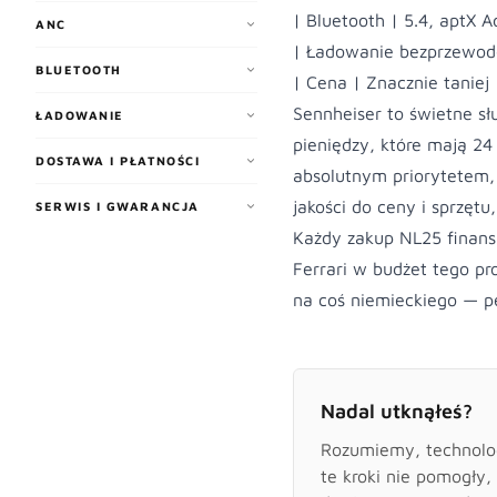
| Bluetooth | 5.4, aptX A
ANC
| Ładowanie bezprzewodo
BLUETOOTH
| Cena | Znacznie taniej
Sennheiser to świetne s
ŁADOWANIE
pieniędzy, które mają 24 
DOSTAWA I PŁATNOŚCI
absolutnym priorytetem, 
jakości do ceny i sprzęt
SERWIS I GWARANCJA
Każdy zakup NL25 finans
Ferrari w budżet tego pr
na coś niemieckiego — p
Nadal utknąłeś?
Rozumiemy, technologi
te kroki nie pomogły,