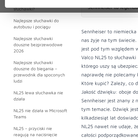
Jak Valco testuje
Sennheiser to legenda
słuchawki?
Najlepsze słuchawki do
autobusu i pociągu
Sennheiser to niemiecka 
Najlepsze słuchawki
nas żyje na tym świecie.
douszne bezprzewodowe
jest pod tym względem w
2026
Valco NL25 to słuchawki 
Najlepsze słuchawki
którego uszy są ubezpiec
douszne do biegania –
naprawdę nie polecamy 
przewodnik dla spoconych
ludzi
Które kupić? Zależy, co d
Jakość dźwięku: oboje do
NL25 lewa słuchawka nie
działa
Sennheiser jest znany z
tym temacie. Dźwięk jest
NL25 nie działa w Microsoft
Teams
kilkadziesiąt lat doświad
NL25 nawet nie udaje, że
NL25 – przyciski nie
reagują na naciśnięcie
całości podporządkowane 