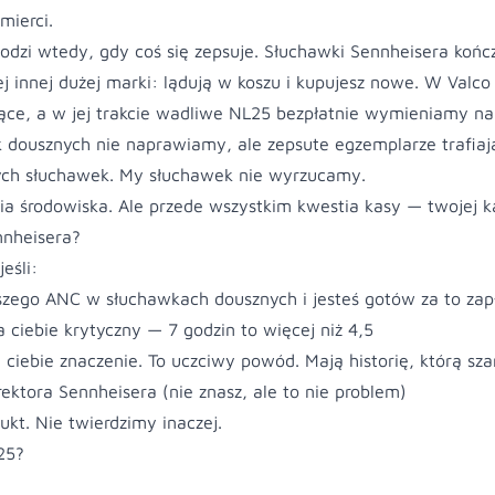
mierci.
odzi wtedy, gdy coś się zepsuje. Słuchawki Sennheisera końc
j innej dużej marki: lądują w koszu i kupujesz nowe. W Valco
ące, a w jej trakcie wadliwe NL25 bezpłatnie wymieniamy na
 dousznych nie naprawiamy, ale zepsute egzemplarze trafiaj
ych słuchawek. My słuchawek nie wyrzucamy.
tia środowiska. Ale przede wszystkim kwestia kasy — twojej k
nnheisera?
eśli:
szego ANC w słuchawkach dousznych i jesteś gotów za to zap
la ciebie krytyczny — 7 godzin to więcej niż 4,5
ciebie znaczenie. To uczciwy powód. Mają historię, którą sz
ektora Sennheisera (nie znasz, ale to nie problem)
ukt. Nie twierdzimy inaczej.
25?