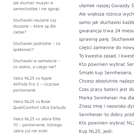
jak słuchać muzyki w
ułamek naszej Gwiazdy Ś
samochodzie i nie zginąć
Ale większa różnica wych
Słuchawki nauszne czy
samo jak słuchawki każde
douszne – które są dla
gwarancja trwa 24 miesi
ciebie?
sprawną parę. Słuchawek
Słuchawki podróżne – co
części zamienne do now
spakować?
To kwestia zasad. I kwes
Słuchawki w samolocie –
Kto powinien wybrać Se
co wolno, a czego nie?
Śmiało kup Sennheisera, j
Valco NL25 vs Apple
Chcesz absolutnie najlep
AirPods Pro 2 – Uczciwe
Czas pracy baterii jest d
porównanie
Marka Sennheiser ma dla 
Valco NL25 vs Bose
Znasz imię i nazwisko dyr
QuietComfort Ultra Earbuds
Sennheiser to dobry prod
Valco NL25 vs Jabra Elite
Kto powinien wybrać NL
10 – porównanie, którego
Jabra już nie zrobi
Kup NL25, jeśli: