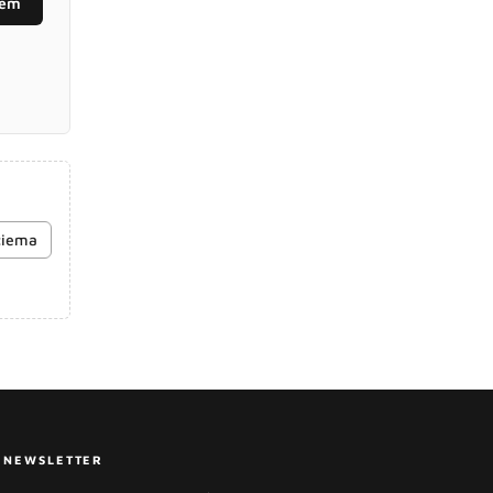
tem
ściema
NEWSLETTER