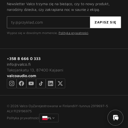
Newsletter Valco trzyma cię na bieżąco, czy to nowy produkt,
narodziny dziecka, czy zakrapiana noc w saunie z ekipą.
Adres e-mail
ZAPISZ SIĘ
Wypisz się w dowolnym momencie.
Polityka prywatności
.
+358 8 666 0 333
info@valco.fi
Takojankatu 13, 87400 Kajaani
valcoaudio.com
©
2026
Valco Oy
Zarejestrowana w Finlandii
Y-tunnus 2919697-5
ALV FI29196975
Polityka prywatności
PL