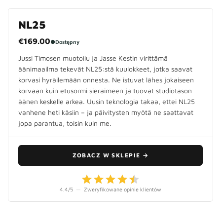
NL25
€169.00
●
Dostępny
Jussi Timosen muotoilu ja Jasse Kestin virittämä
äänimaailma tekevät NL25:stä kuulokkeet, jotka saavat
korvasi hyräilemään onnesta. Ne istuvat lähes jokaiseen
korvaan kuin etusormi sieraimeen ja tuovat studiotason
äänen keskelle arkea. Uusin teknologia takaa, ettei NL25
vanhene heti käsiin – ja päivitysten myötä ne saattavat
jopa parantua, toisin kuin me.
ZOBACZ W SKLEPIE
→
4.4
/5
—
Zweryfikowane opinie klientów