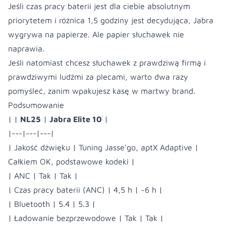
Jeśli czas pracy baterii jest dla ciebie absolutnym
priorytetem i różnica 1,5 godziny jest decydująca, Jabra
wygrywa na papierze. Ale papier słuchawek nie
naprawia.
Jeśli natomiast chcesz słuchawek z prawdziwą firmą i
prawdziwymi ludźmi za plecami, warto dwa razy
pomyśleć, zanim wpakujesz kasę w martwy brand.
Podsumowanie
| |
NL25
|
Jabra Elite 10
|
|---|---|---|
| Jakość dźwięku | Tuning Jasse'go, aptX Adaptive |
Całkiem OK, podstawowe kodeki |
| ANC | Tak | Tak |
| Czas pracy baterii (ANC) | 4,5 h | ~6 h |
| Bluetooth | 5.4 | 5.3 |
| Ładowanie bezprzewodowe | Tak | Tak |