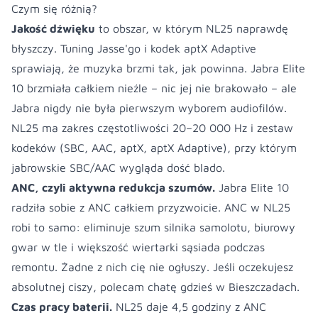
Czym się różnią?
Jakość dźwięku
to obszar, w którym NL25 naprawdę
błyszczy. Tuning Jasse'go i kodek aptX Adaptive
sprawiają, że muzyka brzmi tak, jak powinna. Jabra Elite
10 brzmiała całkiem nieźle – nic jej nie brakowało – ale
Jabra nigdy nie była pierwszym wyborem audiofilów.
NL25 ma zakres częstotliwości 20–20 000 Hz i zestaw
kodeków (SBC, AAC, aptX, aptX Adaptive), przy którym
jabrowskie SBC/AAC wygląda dość blado.
ANC, czyli aktywna redukcja szumów.
Jabra Elite 10
radziła sobie z ANC całkiem przyzwoicie. ANC w NL25
robi to samo: eliminuje szum silnika samolotu, biurowy
gwar w tle i większość wiertarki sąsiada podczas
remontu. Żadne z nich cię nie ogłuszy. Jeśli oczekujesz
absolutnej ciszy, polecam chatę gdzieś w Bieszczadach.
Czas pracy baterii.
NL25 daje 4,5 godziny z ANC