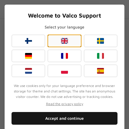
Skip to content
PL
.SUPPORT
Welcome to Valco Support
Select your language
Strona główna
/
NL25
/
Valco NL25 vs Jabra Elite 10 – porównanie, którego Jabra już nie zrobi
Valco NL25 vs Jabra Elite 10 –
porównanie, którego Jabra
już nie zrobi
Zaktualizowano
3 sierpnia 2026
We use cookies only for your language preference and browser
storage for theme and chat settings. The site has an anonymous
visitor counter. We do not use advertising or tracking cookies.
OBJAW
Read the privacy policy
Klient porównuje słuchawki douszne NL25 z Jabra
Elite 10 i zastanawia się, na co wydać pieniądze.
Accept and continue