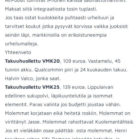
AirPodsit toimivat iPhonen kanssa saumattomammin.
Maksat siitä integraatiosta tosin tuplasti.
Jos taas ostat kuulokkeita puhtaasti urheiluun ja
tarvitset koukut jotka pysyvät korvissa vaikka juoksisit
seinän läpi, markkinoilla on erikoistuneempia
urheilumalleja.
Yhteenveto
Takuuhuollettu VMK20
, 109 euroa. Vastamelu, 45
tunnin akku, Qualcommin piiri ja 24 kuukauden takuu.
Halvin Valco, jonka saat.
Takuuhuollettu VMK25
, 139 euroa. Lippulaivan
edellinen sukupolvi, läpikuuntelutila ja isommat
elementit. Paras valinta jos budjetti joustaa vähän.
Molemmat korjataan eikä heitetä roskiin. Molemmat on
virittänyt Jasse. Molemmat rahoittavat Kuolemantähteä.
Jos et vieläkään osaa päättää: osta molemmat. Henri