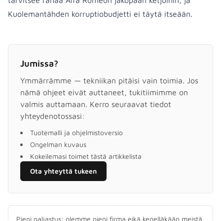
tarvitsee rahaa Alfa Romeon jakopään ketjuihin, ja
Kuolemantähden korruptiobudjetti ei täytä itseään.
Jumissa?
Ymmärrämme — tekniikan pitäisi vain toimia. Jos
nämä ohjeet eivät auttaneet, tukitiimimme on
valmis auttamaan. Kerro seuraavat tiedot
yhteydenotossasi:
Tuotemalli ja ohjelmistoversio
Ongelman kuvaus
Kokeilemasi toimet tästä artikkelista
Ota yhteyttä tukeen
Pieni paljastus: olemme pieni firma eikä kenelläkään meistä