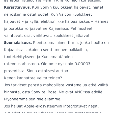
äänisuunnitteluun ja Henrin Alfa Romeon korjauksiin.
Korjattavuus.
Kun Sonyn kuulokkeet hajoavat, heität
ne roskiin ja ostat uudet. Kun Valcon kuulokkeet
hajoavat – ja kyllä, elektroniikka hajoaa joskus – Hannes
ja porukka korjaavat ne Kajaanissa. Pehmusteet
vaihtuvat, osat vaihtuvat, kuulokkeet jatkavat.
Suomalaisuus.
Pieni suomalainen firma, jonka huolto on
Kajaanissa. Jokainen sentti menee palkkoihin,
tuotekehitykseen ja Kuolemantähden
rakennusrahastoon. Olemme nyt noin 0.00003
prosentissa. Sinun ostoksesi auttaa.
Kenen kannattaa valita toinen?
Jos tarvitset parasta mahdollista vastamelua etkä välitä
hinnasta, osta Sony tai Bose. Ne ovat ANC:ssa edellä.
Myönnämme sen mielellämme.
Jos haluat Apple-ekosysteemiin integroituvat napit,