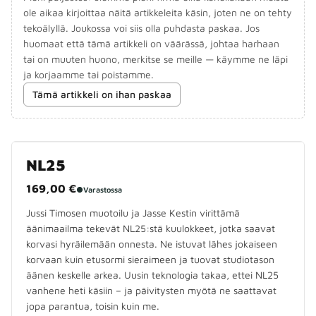
ole aikaa kirjoittaa näitä artikkeleita käsin, joten ne on tehty
tekoälyllä. Joukossa voi siis olla puhdasta paskaa. Jos
huomaat että tämä artikkeli on väärässä, johtaa harhaan
tai on muuten huono, merkitse se meille — käymme ne läpi
ja korjaamme tai poistamme.
Tämä artikkeli on ihan paskaa
NL25
169,00 €
●
Varastossa
Jussi Timosen muotoilu ja Jasse Kestin virittämä
äänimaailma tekevät NL25:stä kuulokkeet, jotka saavat
korvasi hyräilemään onnesta. Ne istuvat lähes jokaiseen
korvaan kuin etusormi sieraimeen ja tuovat studiotason
äänen keskelle arkea. Uusin teknologia takaa, ettei NL25
vanhene heti käsiin – ja päivitysten myötä ne saattavat
jopa parantua, toisin kuin me.