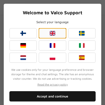
Skip to content
FI
.SUPPORT
Welcome to Valco Support
Select your language
Etusivu
/
Yleinen
/
Mitä kuulokkeita kannattaa ostaa alle 100 eurolla?
Mitä kuulokkeita kannattaa
ostaa alle 100 eurolla?
Päivitetty
3. elokuuta 2026
We use cookies only for your language preference and browser
storage for theme and chat settings. The site has an anonymous
OIRE
visitor counter. We do not use advertising or tracking cookies.
Asiakas haluaa kuulokkeet, mutta budjetti on
Read the privacy policy
rajallinen – alle satanen.
Accept and continue
PIKARATKAISU
Rehellinen vastaus: alle satasella meiltä ei saa