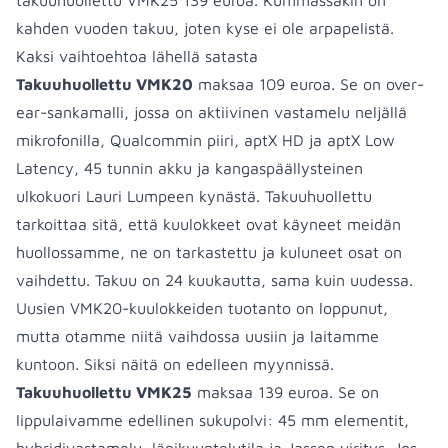
takuuhuollettu VMK25 139 euroa. Kummassakin on
kahden vuoden takuu, joten kyse ei ole arpapelistä.
Kaksi vaihtoehtoa lähellä satasta
Takuuhuollettu VMK20
maksaa 109 euroa. Se on over-
ear-sankamalli, jossa on aktiivinen vastamelu neljällä
mikrofonilla, Qualcommin piiri, aptX HD ja aptX Low
Latency, 45 tunnin akku ja kangaspäällysteinen
ulkokuori Lauri Lumpeen kynästä. Takuuhuollettu
tarkoittaa sitä, että kuulokkeet ovat käyneet meidän
huollossamme, ne on tarkastettu ja kuluneet osat on
vaihdettu. Takuu on 24 kuukautta, sama kuin uudessa.
Uusien VMK20-kuulokkeiden tuotanto on loppunut,
mutta otamme niitä vaihdossa uusiin ja laitamme
kuntoon. Siksi näitä on edelleen myynnissä.
Takuuhuollettu VMK25
maksaa 139 euroa. Se on
lippulaivamme edellinen sukupolvi: 45 mm elementit,