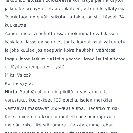
Takuuhuolletussa kuulokkeessa voi näkyä pieniä käytön
jälkiä. Se on hyvä tietää etukäteen, ettei tule yllätyksiä.
Toimintaan ne eivät vaikuta, ja takuu on silti täydet 24
kuukautta.
Äänenlaadusta puhuttaessa: molemmat ovat Jassen
käsialaa. Jasse on se mies, jonka korvat ovat vakuutetut
ja joka kuulee jos naapurin koira haukahti väärässä
taajuudessa kolme korttelia päässä. Tässä hintaluokassa
et löydä parempaa viritystä.
Miksi Valco?
Kolme syytä.
Hinta.
Saat Qualcommin piirillä ja vastamelulla
varustetut kuulokkeet 109 eurolla. Isojen merkkien
vastaavat maksavat 250–400 euroa. Tiedätkö miksi?
Koska niiden markkinointibudjetti on suurempi kuin
meidän koko liikevaihtomme. Me käytämme rahat