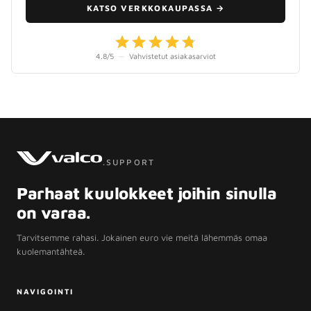
KATSO VERKKOKAUPASSA
→
4.8
/5
—
Vahvistetut asiakasarviot
.SUPPORT
Parhaat kuulokkeet joihin sinulla
on varaa.
Tarvitsemme rahasi. Jokainen euro vie meitä lähemmäs omaa
kuolemantähteä.
NAVIGOINTI