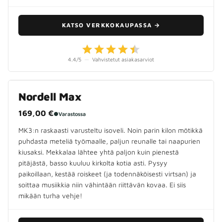
KATSO VERKKOKAUPASSA
→
4.4
/5
—
Vahvistetut asiakasarviot
Nordell Max
169,00 €
●
Varastossa
MK3:n raskaasti varusteltu isoveli. Noin parin kilon mötikkä
puhdasta meteliä työmaalle, paljun reunalle tai naapurien
kiusaksi. Mekkalaa lähtee yhtä paljon kuin pienestä
pitäjästä, basso kuuluu kirkolta kotia asti. Pysyy
paikoillaan, kestää roiskeet (ja todennäköisesti virtsan) ja
soittaa musiikkia niin vähintään riittävän kovaa. Ei siis
mikään turha vehje!