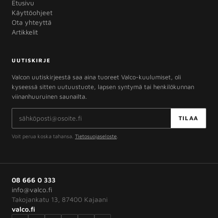
Etusivu
Käyttöohjeet
Ota yhteyttä
Artikkelit
UUTISKIRJE
Valcon uutiskirjeestä saa aina tuoreet Valco-kuulumiset, oli
kyseessä sitten uutuustuote, lapsen syntymä tai henkilökunnan
viinanhuuruinen saunailta.
Sähköpostiosoite
TILAA
Voit perua koska tahansa.
Tietosuojaseloste
.
08 666 0 333
info@valco.fi
Takojankatu 13, 87400 Kajaani
valco.fi