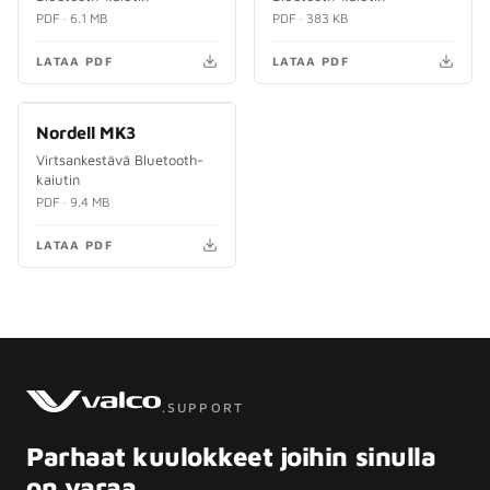
PDF · 6.1 MB
PDF · 383 KB
LATAA PDF
LATAA PDF
Nordell MK3
PDF
Virtsankestävä Bluetooth-
kaiutin
PDF · 9.4 MB
LATAA PDF
.SUPPORT
Parhaat kuulokkeet joihin sinulla
on varaa.