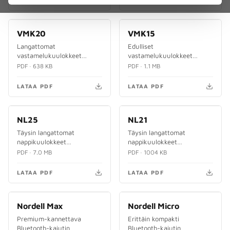
VMK20
PDF
VMK15
PDF
Langattomat
Edulliset
vastamelukuulokkeet
vastamelukuulokkeet
multipoint-yhteydellä
loistavalla äänellä
PDF · 638 KB
PDF · 1.1 MB
LATAA PDF
LATAA PDF
NL25
PDF
NL21
PDF
Täysin langattomat
Täysin langattomat
nappikuulokkeet
nappikuulokkeet
vastamelulla
tasapainoisella äänellä
PDF · 7.0 MB
PDF · 1004 KB
LATAA PDF
LATAA PDF
Nordell Max
PDF
Nordell Micro
PDF
Premium-kannettava
Erittäin kompakti
Bluetooth-kaiutin
Bluetooth-kaiutin