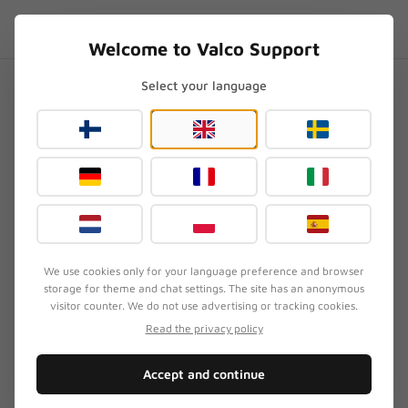
Skip to content
FI
.SUPPORT
Welcome to Valco Support
Select your language
Etusivu
/
Käyttöohjeet
Lataa käyttöohje PDF-
muodossa
Kaikki Valco-tuotteiden käyttöohjeet PDF-muodossa.
Valitse tuotteesi alta ja lataa ohje suoraan laitteellesi.
We use cookies only for your language preference and browser
storage for theme and chat settings. The site has an anonymous
visitor counter. We do not use advertising or tracking cookies.
VMK25.2
PDF
VMK25
PDF
Read the privacy policy
Valcon parhaat
Premium-
vastamelukuulokkeet
vastamelukuulokkeet yli 50
h akunkestolla
PDF · 8.5 MB
PDF · 701 KB
Accept and continue
LATAA PDF
LATAA PDF