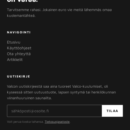
Tarvitsemme rahasi. Jokainen euro vie meitä lähemmäs omaa
kuolemantähteä.
NAVIGOINTI
Etusivu
Käyttöohjeet
Ota yhteyttä
Artikkelit
UUTISKIRJE
Valcon uutiskirjeestä saa aina tuoreet Valco-kuulumiset, oli
kyseessä sitten uutuustuote, lapsen syntymä tai henkilökunnan
viinanhuuruinen saunailta.
Sähköpostiosoite
TILAA
Voit perua koska tahansa.
Tietosuojaseloste
.