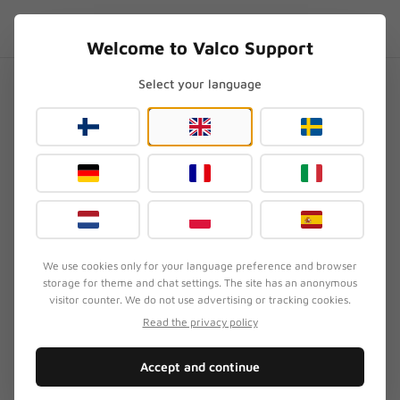
Skip to content
FI
.SUPPORT
Welcome to Valco Support
Select your language
Etusivu
/
VMK25
/
VMK25: Väärä tilaus – voidaanko muuttaa?
VMK25: Väärä tilaus –
voidaanko muuttaa?
Päivitetty
24. toukokuuta 2026
·
Tarkistanut Valcon huoltotiimi
We use cookies only for your language preference and browser
storage for theme and chat settings. The site has an anonymous
OIRE
visitor counter. We do not use advertising or tracking cookies.
Tilasit vahingossa VMK25-pehmusteet, vaikka
Read the privacy policy
tarvitsit VMK20-mallin pehmusteet. Kahvi oli
juomatta, silmät vielä umpeen ja sormi lipsahti
Accept and continue
väärään kohtaan.