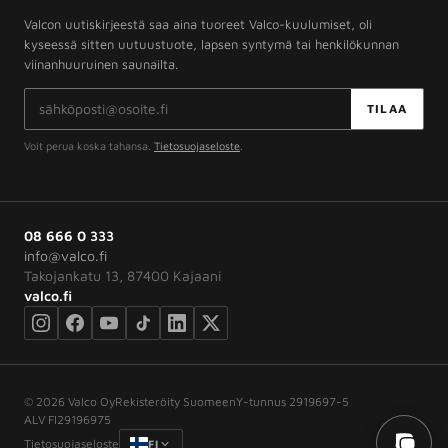
Valcon uutiskirjeestä saa aina tuoreet Valco-kuulumiset, oli
kyseessä sitten uutuustuote, lapsen syntymä tai henkilökunnan
viinanhuuruinen saunailta.
Sähköpostiosoite
TILAA
Voit perua koska tahansa.
Tietosuojaseloste
.
08 666 0 333
info@valco.fi
Takojankatu 13, 87400 Kajaani
valco.fi
©
2026
Valco Oy
Rekisteröity Suomeen
Y-tunnus 2919697-5
ALV FI29196975
Tietosuojaseloste
FI