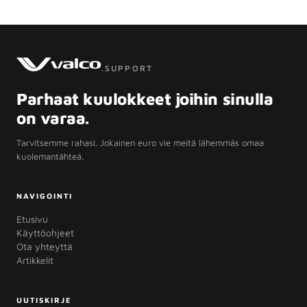
.SUPPORT
Parhaat kuulokkeet joihin sinulla
on varaa.
Tarvitsemme rahasi. Jokainen euro vie meitä lähemmäs omaa
kuolemantähteä.
NAVIGOINTI
Etusivu
Käyttöohjeet
Ota yhteyttä
Artikkelit
UUTISKIRJE