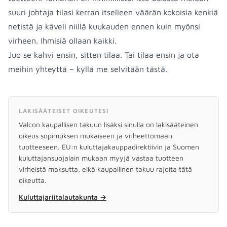
suuri johtaja tilasi kerran itselleen väärän kokoisia kenkiä
netistä ja käveli niillä kuukauden ennen kuin myönsi
virheen. Ihmisiä ollaan kaikki.
Juo se kahvi ensin, sitten tilaa. Tai tilaa ensin ja ota
meihin yhteyttä – kyllä me selvitään tästä.
LAKISÄÄTEISET OIKEUTESI
Valcon kaupallisen takuun lisäksi sinulla on lakisääteinen
oikeus sopimuksen mukaiseen ja virheettömään
tuotteeseen. EU:n kuluttajakauppadirektiivin ja Suomen
kuluttajansuojalain mukaan myyjä vastaa tuotteen
virheistä maksutta, eikä kaupallinen takuu rajoita tätä
oikeutta.
Kuluttajariitalautakunta
→