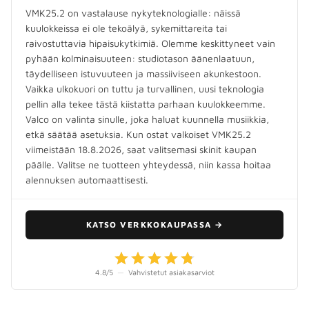
VMK25.2 on vastalause nykyteknologialle: näissä
kuulokkeissa ei ole tekoälyä, sykemittareita tai
raivostuttavia hipaisukytkimiä. Olemme keskittyneet vain
pyhään kolminaisuuteen: studiotason äänenlaatuun,
täydelliseen istuvuuteen ja massiiviseen akunkestoon.
Vaikka ulkokuori on tuttu ja turvallinen, uusi teknologia
pellin alla tekee tästä kiistatta parhaan kuulokkeemme.
Valco on valinta sinulle, joka haluat kuunnella musiikkia,
etkä säätää asetuksia. Kun ostat valkoiset VMK25.2
viimeistään 18.8.2026, saat valitsemasi skinit kaupan
päälle. Valitse ne tuotteen yhteydessä, niin kassa hoitaa
alennuksen automaattisesti.
KATSO VERKKOKAUPASSA
→
4.8
/5
—
Vahvistetut asiakasarviot