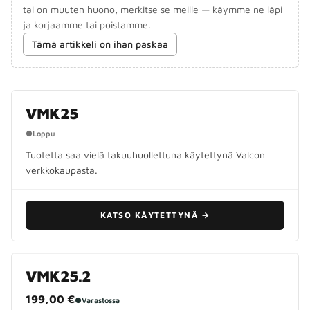
tai on muuten huono, merkitse se meille — käymme ne läpi
ja korjaamme tai poistamme.
Tämä artikkeli on ihan paskaa
VALMISTUS LOPETETTU
VMK25
●
Loppu
Tuotetta saa vielä takuuhuollettuna käytettynä Valcon
verkkokaupasta.
KATSO KÄYTETTYNÄ
→
VMK25.2
199,00 €
●
Varastossa