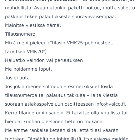
mahdollista. Avaamatonkin paketti hoituu, mutta suljettu
pakkaus tekee palautuksesta suoraviivaisempaa.
Mainitse viestissä nämä:
Tilausnumero
Mikä meni pieleen ("tilasin VMK25-pehmusteet,
tarvitsen VMK20")
Haluatko vaihdon vai peruutuksen
Me hoidamme loput.
Jos ei auta
Jos jokin menee solmuun – esimerkiksi et löydä
tilausnumeroa tai palautus takkuaa – laita viestiä
suoraan asiakaspalveluun osoitteeseen
info@valco.fi
.
Kerro tilanne omin sanoin. Ei tarvitse olla virallista tai
hienoa, kunhan oleellinen tieto on mukana.
Me emme rankaise ketään siitä, että tilasi väärän
tuotteen. Tämähän on inhimillistä. Itse asiassa meidän