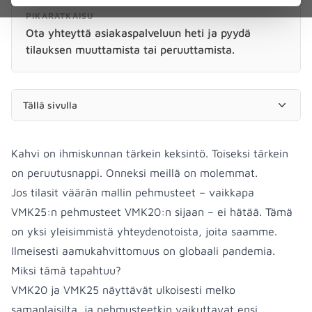
PIKARATKAISU
Ota yhteyttä asiakaspalveluun heti ja pyydä
tilauksen muuttamista tai peruuttamista.
Tällä sivulla
Kahvi on ihmiskunnan tärkein keksintö. Toiseksi tärkein
on peruutusnappi. Onneksi meillä on molemmat.
Jos tilasit väärän mallin pehmusteet – vaikkapa
VMK25:n pehmusteet VMK20:n sijaan – ei hätää. Tämä
on yksi yleisimmistä yhteydenotoista, joita saamme.
Ilmeisesti aamukahvittomuus on globaali pandemia.
Miksi tämä tapahtuu?
VMK20 ja VMK25 näyttävät ulkoisesti melko
samanlaisilta, ja pehmusteetkin vaikuttavat ensi