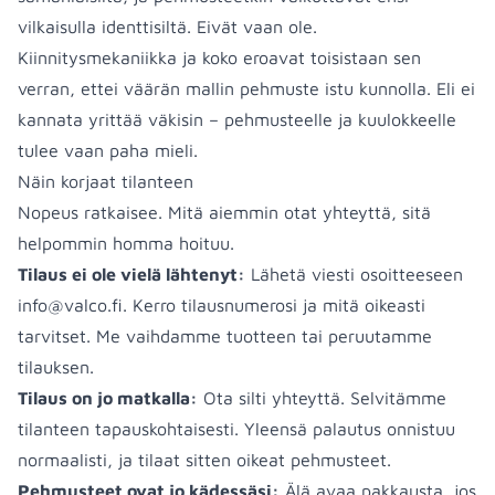
vilkaisulla identtisiltä. Eivät vaan ole.
Kiinnitysmekaniikka ja koko eroavat toisistaan sen
verran, ettei väärän mallin pehmuste istu kunnolla. Eli ei
kannata yrittää väkisin – pehmusteelle ja kuulokkeelle
tulee vaan paha mieli.
Näin korjaat tilanteen
Nopeus ratkaisee. Mitä aiemmin otat yhteyttä, sitä
helpommin homma hoituu.
Tilaus ei ole vielä lähtenyt:
Lähetä viesti osoitteeseen
info@valco.fi
. Kerro tilausnumerosi ja mitä oikeasti
tarvitset. Me vaihdamme tuotteen tai peruutamme
tilauksen.
Tilaus on jo matkalla:
Ota silti yhteyttä. Selvitämme
tilanteen tapauskohtaisesti. Yleensä palautus onnistuu
normaalisti, ja tilaat sitten oikeat pehmusteet.
Pehmusteet ovat jo kädessäsi:
Älä avaa pakkausta, jos