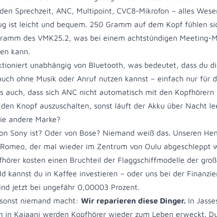
en Sprechzeit, ANC, Multipoint, CVC8-Mikrofon – alles Wese
zug ist leicht und bequem. 250 Gramm auf dem Kopf fühlen si
 Gramm des VMK25.2, was bei einem achtstündigen Meeting-
en kann.
ioniert unabhängig von Bluetooth, was bedeutet, dass du d
ch ohne Musik oder Anruf nutzen kannst – einfach nur für die
s auch, dass sich ANC nicht automatisch mit den Kopfhörern
 den Knopf auszuschalten, sonst läuft der Akku über Nacht le
ie andere Marke?
on Sony ist? Oder von Bose? Niemand weiß das. Unseren Hen
 Romeo, der mal wieder im Zentrum von Oulu abgeschleppt w
fhörer kosten einen Bruchteil der Flaggschiffmodelle der gro
d kannst du in Kaffee investieren – oder uns bei der Finanzi
sind jetzt bei ungefähr 0,00003 Prozent.
 sonst niemand macht:
Wir reparieren diese Dinger.
In Jasse
 in Kajaani werden Kopfhörer wieder zum Leben erweckt. D