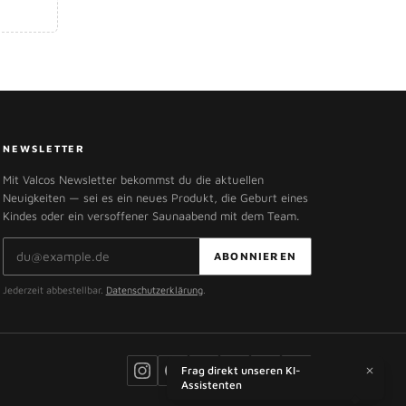
NEWSLETTER
Mit Valcos Newsletter bekommst du die aktuellen
Neuigkeiten — sei es ein neues Produkt, die Geburt eines
Kindes oder ein versoffener Saunaabend mit dem Team.
E-Mail-Adresse
ABONNIEREN
Jederzeit abbestellbar.
Datenschutzerklärung
.
Frag direkt unseren KI-
Assistenten