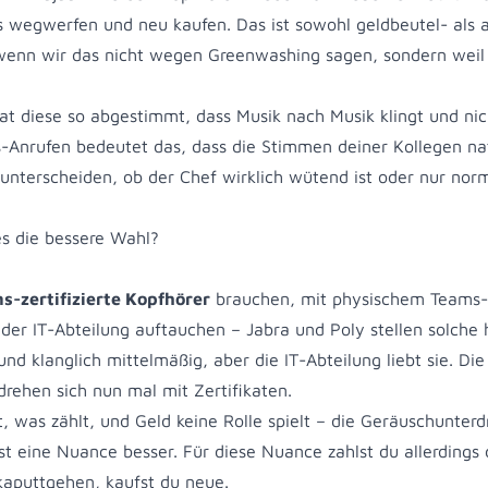
les wegwerfen und neu kaufen. Das ist sowohl geldbeutel- als 
wenn wir das nicht wegen Greenwashing sagen, sondern weil
t diese so abgestimmt, dass Musik nach Musik klingt und ni
s-Anrufen bedeutet das, dass die Stimmen deiner Kollegen nat
 unterscheiden, ob der Chef wirklich wütend ist oder nur nor
es die bessere Wahl?
s-zertifizierte Kopfhörer
brauchen, mit physischem Teams-
der IT-Abteilung auftauchen – Jabra und Poly stellen solche h
 und klanglich mittelmäßig, aber die IT-Abteilung liebt sie. Di
rehen sich nun mal mit Zertifikaten.
, was zählt, und Geld keine Rolle spielt – die Geräuschunter
 eine Nuance besser. Für diese Nuance zahlst du allerdings 
kaputtgehen, kaufst du neue.