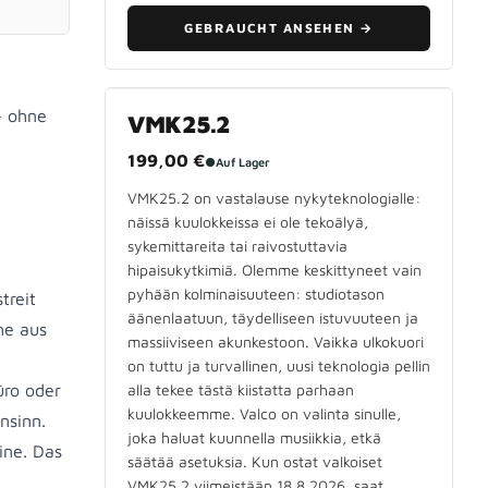
GEBRAUCHT ANSEHEN
→
– ohne
VMK25.2
199,00 €
●
Auf Lager
VMK25.2 on vastalause nykyteknologialle:
näissä kuulokkeissa ei ole tekoälyä,
sykemittareita tai raivostuttavia
hipaisukytkimiä. Olemme keskittyneet vain
pyhään kolminaisuuteen: studiotason
treit
äänenlaatuun, täydelliseen istuvuuteen ja
he aus
massiiviseen akunkestoon. Vaikka ulkokuori
on tuttu ja turvallinen, uusi teknologia pellin
ro oder
alla tekee tästä kiistatta parhaan
kuulokkeemme. Valco on valinta sinulle,
nsinn.
joka haluat kuunnella musiikkia, etkä
ine. Das
säätää asetuksia. Kun ostat valkoiset
VMK25.2 viimeistään 18.8.2026, saat