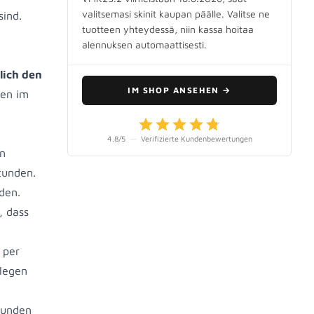
valitsemasi skinit kaupan päälle. Valitse ne
sind.
tuotteen yhteydessä, niin kassa hoitaa
alennuksen automaattisesti.
lich den
IM SHOP ANSEHEN
→
ten im
4.8
/5
—
Verifizierte Kundenbewertungen
en
tunden.
den.
, dass
 per
llegen
Stunden