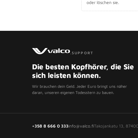
oder löschen sie.
.SUPPORT
Die besten Kopfhörer, die Sie
sich leisten können.
Wir brauchen dein Geld. Jeder Euro bringt uns näher
daran, unseren eigenen Todesstern zu bauen.
+358 8 666 0 333
info@valco.fi
Takojankatu 13, 87400