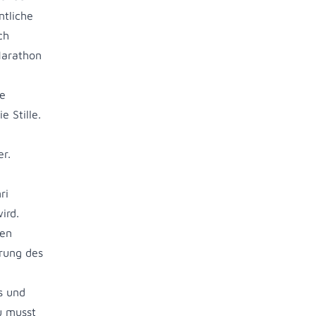
ntliche
ch
Marathon
ie
 Stille.
er.
ri
ird.
ßen
erung des
s und
u musst