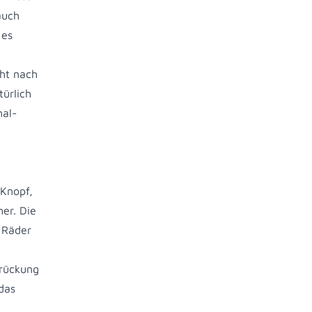
auch
 es
cht nach
ürlich
mal-
Knopf,
er. Die
e Räder
drückung
das