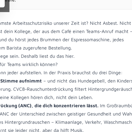
ste Arbeitsschutzrisiko unserer Zeit ist? Nicht Asbest. Nicht
ist dein Kollege, der aus dem Café einen Teams-Anruf macht 
 und du hörst jedes Brummen der Espressomaschine, jedes
m Barista zugerufene Bestellung.
lege sein. Deshalb liest du das hier.
für Teams wirklich können?
n jeder aufstellen. In der Praxis brauchst du drei Dinge:
e Stimme aufnimmt
– und nicht das Hundegebell, den Kinders
erung. CVC8-Rauschunterdrückung filtert Hintergrundgeräusc
eine Kollegen hören dich, nicht dein Leben.
ckung (ANC), die dich konzentrieren lässt.
Im Großraumbü
 ANC der Unterschied zwischen geistiger Gesundheit und Wah
ges Hintergrundrauschen – Klimaanlage, Verkehr, Waschmasch
nt sie leider nicht, aber da hilft Musik.