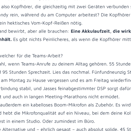
, also Kopfhörer, die gleichzeitig mit zwei Geräten verbunden 
dy rein, während du am Computer arbeitest? Die Kopfhörer
ein hektisches Vom-Kopf-Reißen nötig.
nd bewirbt, aber alle brauchen:
Eine Akkulaufzeit, die wirk
hält.
Es gibt nichts Peinlicheres, als wenn die Kopfhörer mit
lcher für die Teams-Arbeit?
Wahl, wenn Teams-Anrufe zu deinem Alltag gehören. 55 Stund
95 Stunden Sprechzeit. Lies das nochmal. Fünfundneunzig S
 am Montag zu Hause vergessen und es am Freitag wiederfin
erbindung stabil, und Jasses feinabgestimmter DSP sorgt dafür
t und auch in langen Meeting-Marathons nicht ermüdet.
 außerdem ein kabelloses Boom-Mikrofon als Zubehör. Es wird
hebt die Mikrofonqualität auf ein Niveau, bei dem deine Ko
st in einem Studio. Oder zumindest im Büro.
e Alternative und – ehrlich gesagt – auch absolut solide. 45 