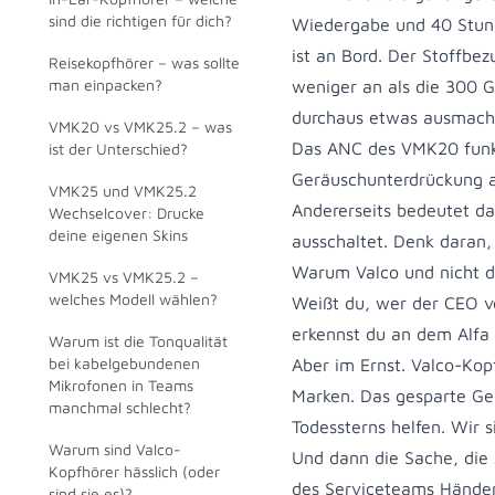
sind die richtigen für dich?
Wiedergabe und 40 Stund
ist an Bord. Der Stoffbe
Reisekopfhörer – was sollte
man einpacken?
weniger an als die 300
durchaus etwas ausmach
VMK20 vs VMK25.2 – was
Das ANC des VMK20 funkt
ist der Unterschied?
Geräuschunterdrückung au
VMK25 und VMK25.2
Andererseits bedeutet da
Wechselcover: Drucke
deine eigenen Skins
ausschaltet. Denk daran,
Warum Valco und nicht d
VMK25 vs VMK25.2 –
welches Modell wählen?
Weißt du, wer der CEO v
erkennst du an dem Alfa
Warum ist die Tonqualität
bei kabelgebundenen
Aber im Ernst. Valco-Kop
Mikrofonen in Teams
Marken. Das gesparte Gel
manchmal schlecht?
Todessterns helfen. Wir 
Warum sind Valco-
Und dann die Sache, die
Kopfhörer hässlich (oder
des Serviceteams Händen
sind sie es)?