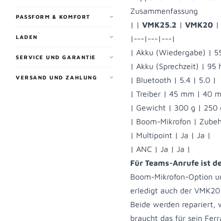
Zusammenfassung
PASSFORM & KOMFORT
| |
VMK25.2
|
VMK20
|
LADEN
|---|---|---|
| Akku (Wiedergabe) | 55
SERVICE UND GARANTIE
| Akku (Sprechzeit) | 95 
VERSAND UND ZAHLUNG
| Bluetooth | 5.4 | 5.0 |
| Treiber | 45 mm | 40 
| Gewicht | 300 g | 250 
| Boom-Mikrofon | Zubeh
| Multipoint | Ja | Ja |
| ANC | Ja | Ja |
Für Teams-Anrufe ist d
Boom-Mikrofon-Option un
erledigt auch der VMK20
Beide werden repariert, 
braucht das für sein Ferr