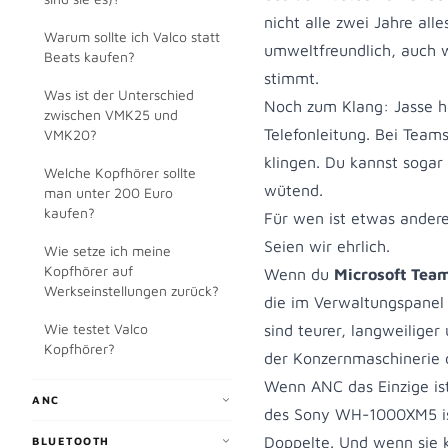
nicht alle zwei Jahre al
Warum sollte ich Valco statt
umweltfreundlich, auch 
Beats kaufen?
stimmt.
Was ist der Unterschied
Noch zum Klang: Jasse ha
zwischen VMK25 und
Telefonleitung. Bei Team
VMK20?
klingen. Du kannst sogar
Welche Kopfhörer sollte
wütend.
man unter 200 Euro
kaufen?
Für wen ist etwas ander
Seien wir ehrlich.
Wie setze ich meine
Kopfhörer auf
Wenn du
Microsoft Team
Werkseinstellungen zurück?
die im Verwaltungspanel 
Wie testet Valco
sind teurer, langweiliger
Kopfhörer?
der Konzernmaschinerie d
Wenn ANC das Einzige ist
ANC
des Sony WH-1000XM5 ist
Doppelte. Und wenn sie 
BLUETOOTH