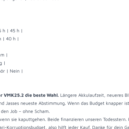
 h | 45 h |
h | 40 h |
mm |
g |
ör | Nein |
er VMK25.2 die beste Wahl.
Längere Akkulaufzeit, neueres Bl
d Jasses neueste Abstimmung. Wenn das Budget knapper ist
 den Job – ohne Scham.
wenn sie kaputtgehen. Beide finanzieren unseren Todesstern. 
ari-Korruptionsbudget, also hilft jeder Kauf. Danke für dein Ge