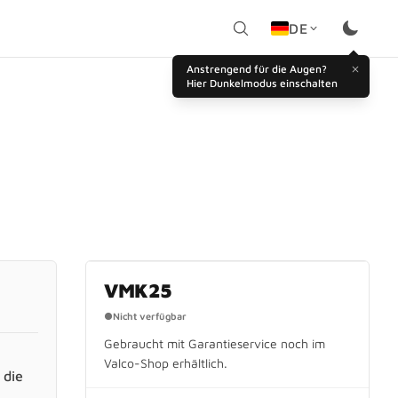
DE
Anstrengend für die Augen?
Hier Dunkelmodus einschalten
EINGESTELLT
VMK25
●
Nicht verfügbar
Gebraucht mit Garantieservice noch im
Valco-Shop erhältlich.
 die