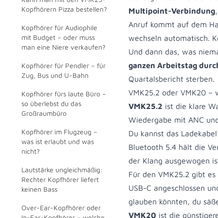
Kopfhörern Pizza bestellen?
Multipoint-Verbindung
Anruf kommt auf dem Han
Kopfhörer für Audiophile
mit Budget – oder muss
wechseln automatisch. K
man eine Niere verkaufen?
Und dann das, was niema
ganzen Arbeitstag durch
Kopfhörer für Pendler – für
Zug, Bus und U-Bahn
Quartalsbericht sterben.
VMK25.2 oder VMK20 – we
Kopfhörer fürs laute Büro –
so überlebst du das
VMK25.2
ist die klare 
Großraumbüro
Wiedergabe mit ANC und 
Kopfhörer im Flugzeug –
Du kannst das Ladekabel
was ist erlaubt und was
Bluetooth 5.4 hält die V
nicht?
der Klang ausgewogen is
Lautstärke ungleichmäßig:
Für den VMK25.2 gibt es
Rechter Kopfhörer liefert
USB-C angeschlossen und 
keinen Bass
glauben könnten, du säße
Over-Ear-Kopfhörer oder
VMK20
ist die günstiger
In-Ear-Kopfhörer – welche