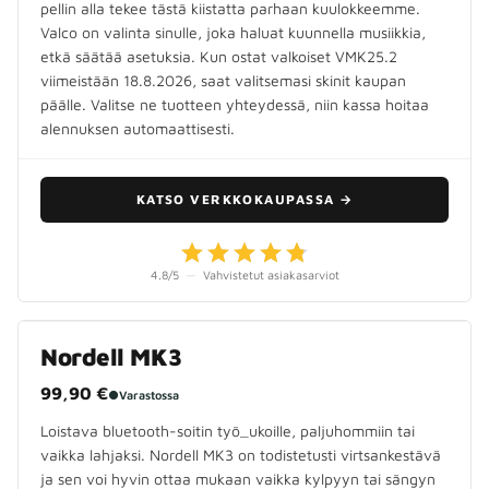
pellin alla tekee tästä kiistatta parhaan kuulokkeemme.
Valco on valinta sinulle, joka haluat kuunnella musiikkia,
etkä säätää asetuksia. Kun ostat valkoiset VMK25.2
viimeistään 18.8.2026, saat valitsemasi skinit kaupan
päälle. Valitse ne tuotteen yhteydessä, niin kassa hoitaa
alennuksen automaattisesti.
KATSO VERKKOKAUPASSA
→
4.8
/5
—
Vahvistetut asiakasarviot
Nordell MK3
99,90 €
●
Varastossa
Loistava bluetooth-soitin työ_ukoille, paljuhommiin tai
vaikka lahjaksi. Nordell MK3 on todistetusti virtsankestävä
ja sen voi hyvin ottaa mukaan vaikka kylpyyn tai sängyn