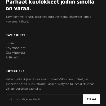
Parhaat kuulokkeet joihin sinulla
on varaa.
Tarvitsemme rahasi. Jokainen euro vie meitä lähemmäs omaa
kuolemantähteä.
NAVIGOINTI
Etusivu
Käyttöohjeet
Ota yhteyttä
Artikkelit
UUTISKIRJE
Valcon uutiskirjeestä saa aina tuoreet Valco-kuulumiset, oli
kyseessä sitten uutuustuote, lapsen syntymä tai henkilökunnan
viinanhuuruinen saunailta.
Sähköpostiosoite
TILAA