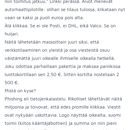
niin toimitus jatkuu." Linkki perässä. Aivot menevät
automaattipilotille: olihan se tilaus tulossa, klikataan nyt
vaan se kaksi ja puoli euroa pois alta.
Älä klikkaa. Se ei ole Posti, ei DHL, eikä Valco. Se on
huijari.
Näitä lähetetään massoittain juuri siksi, että
verkkotilaaminen on yleistä ja osa viesteistä osuu
väistämättä juuri oikealle ihmiselle oikealla hetkellä.
Joku odottaa parhaillaan pakettia ja maksaa paniikissa
luottokortillaan sen 2,50 €. Sitten kortilta nostetaan 2
500 €.
Mistä on kyse?
Phishing eli tietojenkalastelu. Rikolliset lähettävät näitä
miljoonia ja toivovat, että edes promille klikkaa. Viestit
ovat nykyään uskottavia. Logo näyttää oikealta, suomi
toimii (kiitos kääntäjäbottien) ja summa on niin pieni