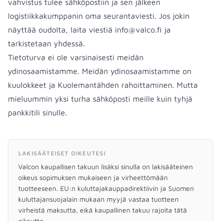
vahvistus tulee sähköpostiin ja sen jälkeen
logistiikkakumppanin oma seurantaviesti. Jos jokin
näyttää oudolta, laita viestiä
info@valco.fi
ja
tarkistetaan yhdessä.
Tietoturva ei ole varsinaisesti meidän
ydinosaamistamme. Meidän ydinosaamistamme on
kuulokkeet ja Kuolemantähden rahoittaminen. Mutta
mieluummin yksi turha sähköposti meille kuin tyhjä
pankkitili sinulle.
LAKISÄÄTEISET OIKEUTESI
Valcon kaupallisen takuun lisäksi sinulla on lakisääteinen
oikeus sopimuksen mukaiseen ja virheettömään
tuotteeseen. EU:n kuluttajakauppadirektiivin ja Suomen
kuluttajansuojalain mukaan myyjä vastaa tuotteen
virheistä maksutta, eikä kaupallinen takuu rajoita tätä
oikeutta.