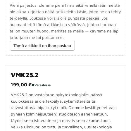
Pieni paljastus: olemme pieni firma eikä kenelläkään meistä
ole aikaa kirjoittaa näitä artikkeleita käsin, joten ne on tehty
tekoälyllä. Joukossa voi siis olla puhdasta paskaa. Jos
huomaat että tämä artikkeli on väärässä, johtaa harhaan
tai on muuten huono, merkitse se meille — käymme ne läpi
ja korjaamme tai poistamme.
Tämä artikkeli on ihan paskaa
VMK25.2
199,00 €
●
Varastossa
VMK25.2 on vastalause nykyteknologialle: näissä
kuulokkeissa ei ole tekoälyä, sykemittareita tai
raivostuttavia hipaisukytkimiä. Olemme keskittyneet vain
pyhään kolminaisuuteen: studiotason äänenlaatuun,
täydelliseen istuvuuteen ja massiiviseen akunkestoon.
Vaikka ulkokuori on tuttu ja turvallinen, uusi teknologia