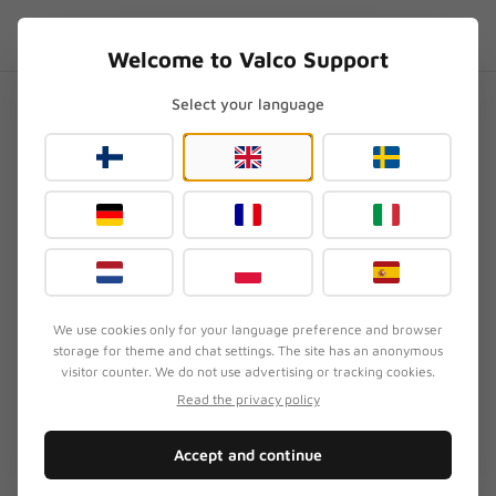
Skip to content
FI
.SUPPORT
Welcome to Valco Support
Select your language
Etusivu
/
Yleinen
/
Yleinen huijaus: Pakettihuijaus ("paketti odottaa, maksa pieni toimitusmaksu")
Yleinen huijaus:
Pakettihuijaus ("paketti
odottaa, maksa pieni
toimitusmaksu")
We use cookies only for your language preference and browser
Päivitetty
3. elokuuta 2026
·
Tarkistanut Valcon huoltotiimi
storage for theme and chat settings. The site has an anonymous
visitor counter. We do not use advertising or tracking cookies.
Read the privacy policy
OIRE
Accept and continue
Saat tekstiviestin tai sähköpostin, jossa väitetään
pakettisi olevan tullissa, postissa tai