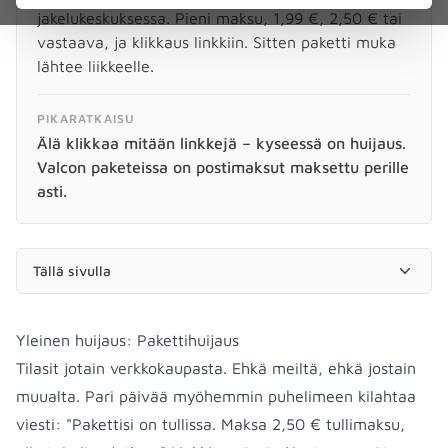
jakelukeskuksessa. Pieni maksu, 1,99 €, 2,50 € tai
vastaava, ja klikkaus linkkiin. Sitten paketti muka
lähtee liikkeelle.
PIKARATKAISU
Älä klikkaa mitään linkkejä – kyseessä on huijaus.
Valcon paketeissa on postimaksut maksettu perille
asti.
Tällä sivulla
Yleinen huijaus: Pakettihuijaus
Tilasit jotain verkkokaupasta. Ehkä meiltä, ehkä jostain
muualta. Pari päivää myöhemmin puhelimeen kilahtaa
viesti: "Pakettisi on tullissa. Maksa 2,50 € tullimaksu,