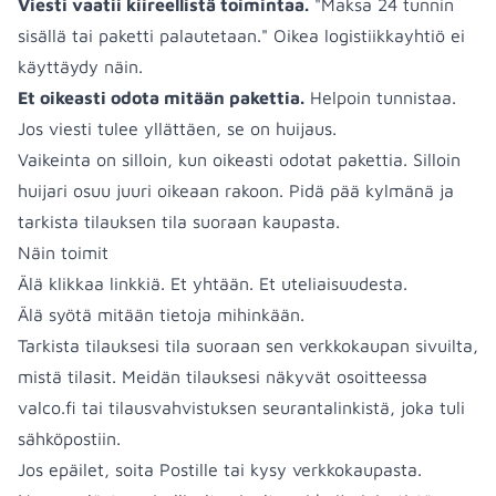
Viesti vaatii kiireellistä toimintaa.
"Maksa 24 tunnin
sisällä tai paketti palautetaan." Oikea logistiikkayhtiö ei
käyttäydy näin.
Et oikeasti odota mitään pakettia.
Helpoin tunnistaa.
Jos viesti tulee yllättäen, se on huijaus.
Vaikeinta on silloin, kun oikeasti odotat pakettia. Silloin
huijari osuu juuri oikeaan rakoon. Pidä pää kylmänä ja
tarkista tilauksen tila suoraan kaupasta.
Näin toimit
Älä klikkaa linkkiä. Et yhtään. Et uteliaisuudesta.
Älä syötä mitään tietoja mihinkään.
Tarkista tilauksesi tila suoraan sen verkkokaupan sivuilta,
mistä tilasit. Meidän tilauksesi näkyvät osoitteessa
valco.fi tai tilausvahvistuksen seurantalinkistä, joka tuli
sähköpostiin.
Jos epäilet, soita Postille tai kysy verkkokaupasta.