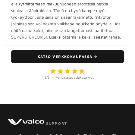
alle rytmittämään makuuhuoneen eroottisia hetkiä
sopivalla ääniraidalla. Tämä on hyvä kampe myös
työkäyttöön, sillä siinä on sisäänrakennettu mikrofoni,
jolloinka sen voi nakata vaikkapa neukkarin pöydälle. Jos
näitä ostaa kaksi, niin ne saa langattomasti paritettua
SUPERSTEREOIKSI. Lisäksi ostamalla kaksi, säästät rahaa.
KATSO VERKKOKAUPASSA
→
4.6
/5
—
Vahvistetut asiakasarviot
.SUPPORT