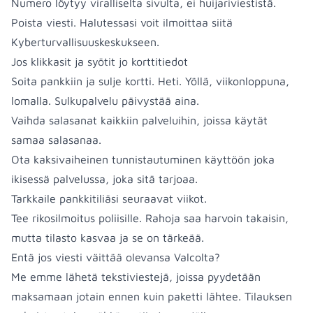
Numero löytyy viralliselta sivulta, ei huijariviestistä.
Poista viesti. Halutessasi voit ilmoittaa siitä
Kyberturvallisuuskeskukseen.
Jos klikkasit ja syötit jo korttitiedot
Soita pankkiin ja sulje kortti. Heti. Yöllä, viikonloppuna,
lomalla. Sulkupalvelu päivystää aina.
Vaihda salasanat kaikkiin palveluihin, joissa käytät
samaa salasanaa.
Ota kaksivaiheinen tunnistautuminen käyttöön joka
ikisessä palvelussa, joka sitä tarjoaa.
Tarkkaile pankkitiliäsi seuraavat viikot.
Tee rikosilmoitus poliisille. Rahoja saa harvoin takaisin,
mutta tilasto kasvaa ja se on tärkeää.
Entä jos viesti väittää olevansa Valcolta?
Me emme lähetä tekstiviestejä, joissa pyydetään
maksamaan jotain ennen kuin paketti lähtee. Tilauksen