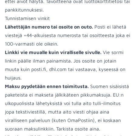
ettei aivot hälytä. Tavoitteena ovat luottokorttitietosi tai
pankkitunnuksesi.
Tunnistamisen vinkit
Lähettäjän numero tai osoite on outo.
Posti ei lähetä
viestejä +44-alkuisesta numerosta tai osoitteesta joka ei
100-varmasti ole oikein.
Linkki vie muualle kuin viralliselle sivulle.
Vie sormi
linkin päälle ilman painamista. Jos osoite on jotain
muuta kuin posti.fi, dhl.com tai vastaava, kyseessä on
huijaus.
Maksu pyydetään ennen toimitusta.
Suomen sisäisistä
paketeista ei makseta jälkikäteen pikkumaksuja. EU:n
ulkopuolisista lähetyksistä voi tulla aito tulli-ilmoitus
jopa tekstiviestillä, mutta aito viesti ohjaa aina
viralliseen palveluun (kuten OmaPostiin), ei koskaan
suoraan maksulinkkiin. Tarkista osoite aina.