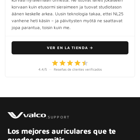
korvaan kuin etusormi sieraimeen ja tuovat studiotason
äänen keskelle arkea. Uusin teknologia takaa, ettei NL25
vanhene heti käsiin – ja päivitysten myötä ne saattavat
jopa parantua, toisin kuin me.
VER EN LA TIENDA
→
4.4
/5
—
Reseñas de clientes verificados
.SUPPORT
Los mejores auriculares que te
puedes permitir.