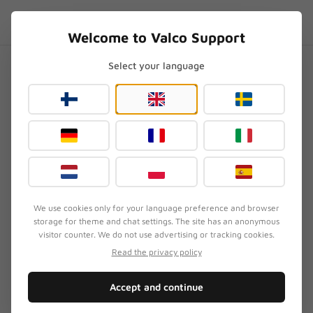
Skip to content
ES
.SUPPORT
Welcome to Valco Support
Select your language
Inicio
/
NL21
/
¿Por qué se corta tanto la conexión Bluetooth de los NL21?
¿Por qué se corta tanto la
conexión Bluetooth de los
NL21?
Actualizado
18 de julio de 2026
We use cookies only for your language preference and browser
storage for theme and chat settings. The site has an anonymous
visitor counter. We do not use advertising or tracking cookies.
SÍNTOMA
Read the privacy policy
La conexión Bluetooth de los auriculares NL21 se
entrecorta o se desconecta repetidamente durante
Accept and continue
la escucha.