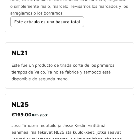
o simplemente malo, márcalo, revisamos los marcados y los
arreglamos o los borramos.
Este artículo es una basura total
YA NO SE FABRICA
NL21
Este fue un producto de tirada corta de los primeros
tiempos de Valco. Ya no se fabrica y tampoco está
disponible de segunda mano.
NL25
€169.00
●
En stock
Jussi Timosen muotoilu ja Jasse Kestin virittämä
äänimaailma tekevät NL25:stä kuulokkeet, jotka saavat
korvasi hyräilemään onnesta. Ne istuvat lähes jokaiseen