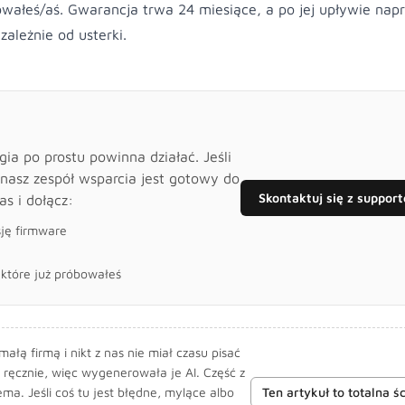
owałeś/aś. Gwarancja trwa 24 miesiące, a po jej upływie
nap
zależnie od usterki.
a po prostu powinna działać. Jeśli
 nasz zespół wsparcia jest gotowy do
Skontaktuj się z suppor
as i dołącz:
sję firmware
, które już próbowałeś
łą firmą i nikt z nas nie miał czasu pisać
 ręcznie, więc wygenerowała je AI. Część z
ema. Jeśli coś tu jest błędne, mylące albo
Ten artykuł to totalna 