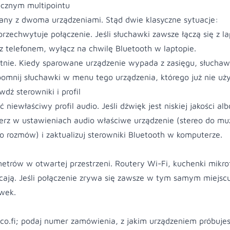
ocznym multipointu
ny z dwoma urządzeniami. Stąd dwie klasyczne sytuacje:
rzechwytuje połączenie. Jeśli słuchawki zawsze łączą się z 
 telefonem, wyłącz na chwilę Bluetooth w laptopie.
tnie. Kiedy sparowane urządzenie wypada z zasięgu, słuchaw
apomnij słuchawki w menu tego urządzenia, którego już nie uż
dź sterowniki i profil
iewłaściwy profil audio. Jeśli dźwięk jest niskiej jakości alb
ierz w ustawieniach audio właściwe urządzenie (stereo do mu
 rozmów) i zaktualizuj sterowniki Bluetooth w komputerze.
etrów w otwartej przestrzeni. Routery Wi-Fi, kuchenki mikro
cają. Jeśli połączenie zrywa się zawsze w tym samym miejsc
awek.
co.fi
; podaj numer zamówienia, z jakim urządzeniem próbujes