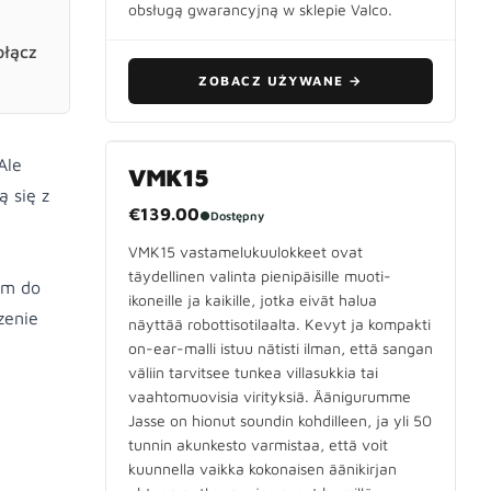
obsługą gwarancyjną w sklepie Valco.
ołącz
ZOBACZ UŻYWANE
→
Ale
VMK15
ą się z
€139.00
●
Dostępny
VMK15 vastamelukuulokkeet ovat
täydellinen valinta pienipäisille muoti-
mm do
ikoneille ja kaikille, jotka eivät halua
zenie
näyttää robottisotilaalta. Kevyt ja kompakti
on-ear-malli istuu nätisti ilman, että sangan
väliin tarvitsee tunkea villasukkia tai
vaahtomuovisia virityksiä. Äänigurumme
Jasse on hionut soundin kohdilleen, ja yli 50
tunnin akunkesto varmistaa, että voit
kuunnella vaikka kokonaisen äänikirjan