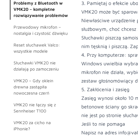
Problemy z Bluetooth w
3. Pamiętaj o efekcie ub
VMK20 – kompletne
VMK20 może być sparowa
rozwiązywanie problemów
Niewłaściwe urządzenie p
Przewodowy mikrofon –
służbowym, choć chcesz z
nostalgia i czystość dźwięku
Słuchawki piszczą samois
Reset słuchawek Valco:
nim tęsknią i piszczą. Z
wszystkie modele
4. Przy komputerze: spraw
Słuchawki VMK20 nie
Windows uwielbia wybrać n
działają po zamoczeniu
mikrofon nie działa, wyb
VMK20 – Gdy oklein
zestaw głośnomówiący do
drewna zastąpiła
5. Zakłócenia i zasięg
nowoczesna czerń
Zasięg wynosi około 10 m
VMK20 nie łączy się z
betonowe ściany go skra
Sennheiser T100
nie jest po stronie słuch
VMK20 za cicho na
Jeśli to nie pomaga
iPhonie?
Napisz na adres
info@val