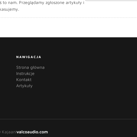
oś to nam. Przeglądamy zgłoszone artykuły i
 kasujemy.
NAWIGACJA
Strona główna
Instrukcje
Kontakt
Artykuły
 Kajaani
valcoaudio.com