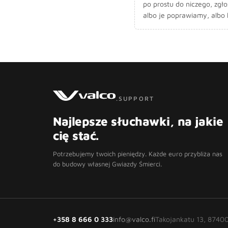
po prostu do niczego, zgł
albo je poprawiamy, albo
.SUPPORT
Najlepsze słuchawki, na jakie
cię stać.
Potrzebujemy twoich pieniędzy. Każde euro przybliża nas
do budowy własnej Gwiazdy Śmierci.
+358 8 666 0 333
info@valco.fi
Takojankatu 13, 87400