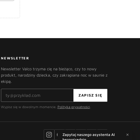
NEWSLETTER
Newsletter Valco trzyma cię na bieżąco, czy to nowy
produkt, narodziny dziecka, czy zakrapiana noc w saunie z
ekipą.
Adres e-mail
ZAPISZ SIĘ
Wypisz się w dowolnym momencie.
Polityka prywatności
.
Zapytaj naszego asystenta AI
bezpośrednio