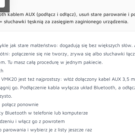
oth kablem AUX (podłącz i odłącz), usuń stare parowanie i p
= słuchawki tęsknią za zasięgiem zaginionego urządzenia.
kle jak stare małżeństwo: dogadują się bez większych słów. 
łótni: połączenie się nie tworzy, zrywa się albo słuchawki łącz
m. Tu masz całą procedurę w jednym pakiecie.
th
y VMK20 jest też najprostszy: włóż dołączony kabel AUX 3,5 
ągnij go. Podłączenie kabla wyłącza układ Bluetooth, a odłąc
zysto.
i połącz ponownie
ty Bluetooth w telefonie lub komputerze
dzeniu i włącz go z powrotem
 parowania i wybierz je z listy jeszcze raz