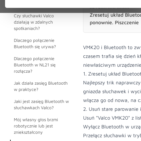
Bluetooth?
SZYBKA NAPRAWA
Zresetuj układ Blueto
Czy słuchawki Valco
działają w zdalnych
ponownie. Piszczenie 
spotkaniach?
Dlaczego połączenie
Bluetooth się urywa?
VMK20 i Bluetooth to zwy
czasem trafia się dzień k
Dlaczego połączenie
Bluetooth w NL21 się
niewłaściwym urządzenie
rozłącza?
1. Zresetuj układ Bluetoo
Najlepszy trik naprawcz
Jak działa zasięg Bluetooth
w praktyce?
gniazda słuchawek i wyci
włącza go od nowa, na c
Jaki jest zasięg Bluetooth w
słuchawkach Valco?
2. Usuń stare parowanie 
Usuń "Valco VMK20" z lis
Mój własny głos brzmi
robotycznie lub jest
Wyłącz Bluetooth w urzą
zniekształcony
Przełącz słuchawki w tryb