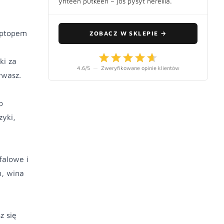
yhteen putkeen – jos pysyt hereillä.
laptopem
ZOBACZ W SKLEPIE
→
ki za
4.6
/5
—
Zweryfikowane opinie klientów
ywasz.
o
zyki,
falowe i
u, wina
z się