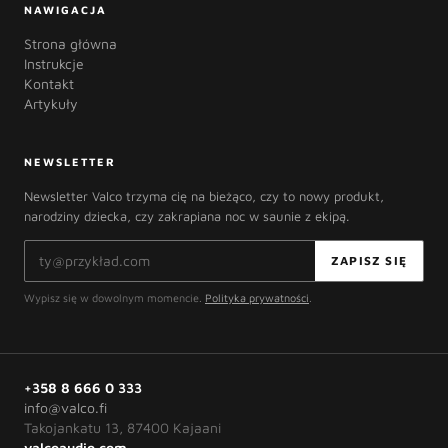
NAWIGACJA
Strona główna
Instrukcje
Kontakt
Artykuły
NEWSLETTER
Newsletter Valco trzyma cię na bieżąco, czy to nowy produkt,
narodziny dziecka, czy zakrapiana noc w saunie z ekipą.
Adres e-mail
ZAPISZ SIĘ
Wypisz się w dowolnym momencie.
Polityka prywatności
.
+358 8 666 0 333
info@valco.fi
Takojankatu 13, 87400 Kajaani
valcoaudio.com