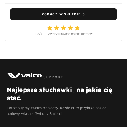
ZOBACZ W SKLEPIE
→
4.8
/5
—
Zweryfikowane opinie klientów
.SUPPORT
Najlepsze słuchawki, na jakie cię
stać.
Potrzebujemy twoich pieniędzy. Każde euro przybliża nas do
budowy własnej Gwiazdy Śmierci.