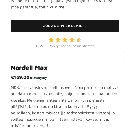
vanhene heti käsiin – ja päivitysten myötä ne saattavat
jopa parantua, toisin kuin me.
ZOBACZ W SKLEPIE
→
4.4
/5
—
Zweryfikowane opinie klientów
Nordell Max
€169.00
●
Dostępny
MK3:n raskaasti varusteltu isoveli. Noin parin kilon mötikkä
puhdasta meteliä työmaalle, paljun reunalle tai naapurien
kiusaksi. Mekkalaa lähtee yhtä paljon kuin pienestä
pitäjästä, basso kuuluu kirkolta kotia asti. Pysyy
paikoillaan, kestää roiskeet (ja todennäköisesti virtsan) ja
soittaa musiikkia niin vähintään riittävän kovaa. Ei siis
mikään turha vehje!