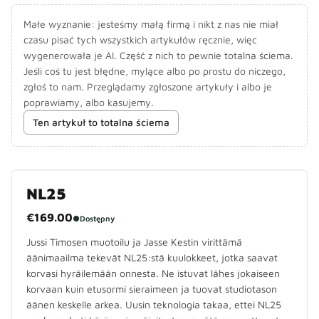
Małe wyznanie: jesteśmy małą firmą i nikt z nas nie miał
czasu pisać tych wszystkich artykułów ręcznie, więc
wygenerowała je AI. Część z nich to pewnie totalna ściema.
Jeśli coś tu jest błędne, mylące albo po prostu do niczego,
zgłoś to nam. Przeglądamy zgłoszone artykuły i albo je
poprawiamy, albo kasujemy.
Ten artykuł to totalna ściema
NL25
€169.00
●
Dostępny
Jussi Timosen muotoilu ja Jasse Kestin virittämä
äänimaailma tekevät NL25:stä kuulokkeet, jotka saavat
korvasi hyräilemään onnesta. Ne istuvat lähes jokaiseen
korvaan kuin etusormi sieraimeen ja tuovat studiotason
äänen keskelle arkea. Uusin teknologia takaa, ettei NL25