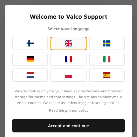
Skip to content
PL
.SUPPORT
Welcome to Valco Support
Select your language
Strona główna
/
General
/
Czy Valco naprawia słuchawki innych marek?
Czy Valco naprawia
słuchawki innych marek?
Zaktualizowano
24 maja 2026
·
Zweryfikowane przez zespół wsparcia Valco
We use cookies only for your language preference and browser
storage for theme and chat settings. The site has an anonymous
visitor counter. We do not use advertising or tracking cookies.
OBJAW
Read the privacy policy
Klient chce oddać słuchawki innej marki do
serwisu Valco.
Accept and continue
SZYBKA NAPRAWA