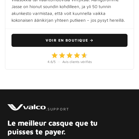
Jasse on hionut soundin kohdilleen, ja yli 50 tunnin
akunkesto varmistaa, että voit kuunnella vaikka
kokonaisen äänikirjan yhteen putkeen – jos pysyt hereillä.
VOIR EN BOUTIQUE
→
4.6
/5
—
Avis clients vérifiés
.SUPPORT
Le meilleur casque que tu
puisses te payer.