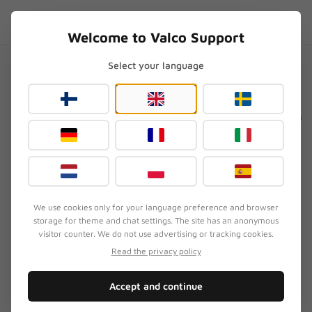
Skip to content
FR
.SUPPORT
Welcome to Valco Support
Select your language
Accueil
/
VMK20
/
VMK20 : un son sourd ou trop grave
VMK20 : un son sourd ou trop
grave
Mis à jour
3 août 2026
We use cookies only for your language preference and browser
storage for theme and chat settings. The site has an anonymous
SYMPTÔME
visitor counter. We do not use advertising or tracking cookies.
Le casque VMK20 produit un son sourd ou parasité.
Read the privacy policy
Les basses grondent sans contrôle ou un sifflement
permanent s'installe en fond.
Accept and continue
SOLUTION RAPIDE