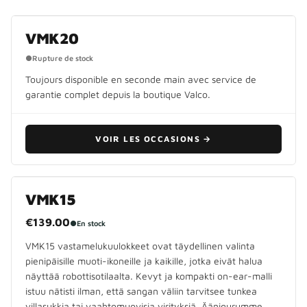
ARRÊTÉ
VMK20
●
Rupture de stock
Toujours disponible en seconde main avec service de
garantie complet depuis la boutique Valco.
VOIR LES OCCASIONS
→
VMK15
€139.00
●
En stock
VMK15 vastamelukuulokkeet ovat täydellinen valinta
pienipäisille muoti-ikoneille ja kaikille, jotka eivät halua
näyttää robottisotilaalta. Kevyt ja kompakti on-ear-malli
istuu nätisti ilman, että sangan väliin tarvitsee tunkea
villasukkia tai vaahtomuovisia virityksiä. Äänigurumme