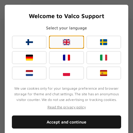
Skip to content
DE
.SUPPORT
Welcome to Valco Support
Select your language
Startseite
/
NL21
/
In-Ear-Kopfhörer starten nicht, obwohl das Laden funktioniert?
In-Ear-Kopfhörer starten
nicht, obwohl das Laden
funktioniert?
Aktualisiert
3. August 2026
We use cookies only for your language preference and browser
storage for theme and chat settings. The site has an anonymous
visitor counter. We do not use advertising or tracking cookies.
SYMPTOM
Read the privacy policy
Die NL21-Kopfhörer starten nicht, obwohl das
Laden funktioniert und die Ladebox leuchtet. Die
Accept and continue
Ohrstöpsel reagieren auf nichts, obwohl die Box