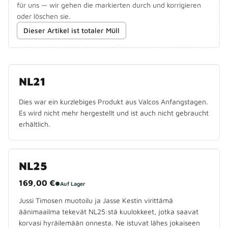
für uns — wir gehen die markierten durch und korrigieren
oder löschen sie.
Dieser Artikel ist totaler Müll
NICHT MEHR HERGESTELLT
NL21
Dies war ein kurzlebiges Produkt aus Valcos Anfangstagen.
Es wird nicht mehr hergestellt und ist auch nicht gebraucht
erhältlich.
NL25
169,00 €
●
Auf Lager
Jussi Timosen muotoilu ja Jasse Kestin virittämä
äänimaailma tekevät NL25:stä kuulokkeet, jotka saavat
korvasi hyräilemään onnesta. Ne istuvat lähes jokaiseen