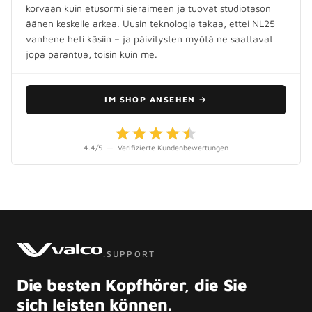
korvaan kuin etusormi sieraimeen ja tuovat studiotason
äänen keskelle arkea. Uusin teknologia takaa, ettei NL25
vanhene heti käsiin – ja päivitysten myötä ne saattavat
jopa parantua, toisin kuin me.
IM SHOP ANSEHEN
→
4.4
/5
—
Verifizierte Kundenbewertungen
.SUPPORT
Die besten Kopfhörer, die Sie
sich leisten können.