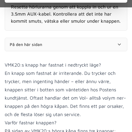
Resetta hörlurarna genom att koppla in och ur en
3.5mm AUX-kabel. Kontrollera att det inte har
kommit smuts, vätska eller smulor under knappen.
På den här sidan
VMK20:s knapp har fastnat i nedtryckt läge?
En knapp som fastnat är irriterande. Du trycker och
trycker, men ingenting händer – eller ännu värre,
knappen sitter i botten som väntetiden hos Postens
kundtjänst. Oftast handlar det om Vol- alltså volym ner-
knappen på den högra kåpan. Det finns ett par orsaker,
och de flesta löser sig utan service.
Varför fastnar knappen?
På sidan av VMK20:s högra kåpa finns tre knappar: