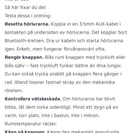
Så här fixar du det
Testa dessa i ordning:
Resetta hörlurarna.
Koppla in en 3.5mm AUX-kabel i
kontakten på undersidan av hörlurarna. Det kopplar bort
Bluetooth-kretsen. Dra ur kabeln och starta hörlurarna
igen. Enkelt, men fungerar förvånansvärt ofta.
Rengör knappen.
Blås runt knappen med tryckluft eller
blås själv – fast tryckluft funkar bättre än dina lungor.
Du kan också trycka snabbt på knappen flera gånger i
rad. Ibland lossnar fastnat skräp av den mekaniska
rörelsen.
Kontrollera vätskeskada.
Om hörlurarna har blivit
blöta, låt dem torka ordentligt. Minst ett dygn på en
varm, torr plats. Inte i bastun. Inte i mikron.
Rumstemperatur räcker.
Känn på knappen.
Känns den mekaniskt annorlunda