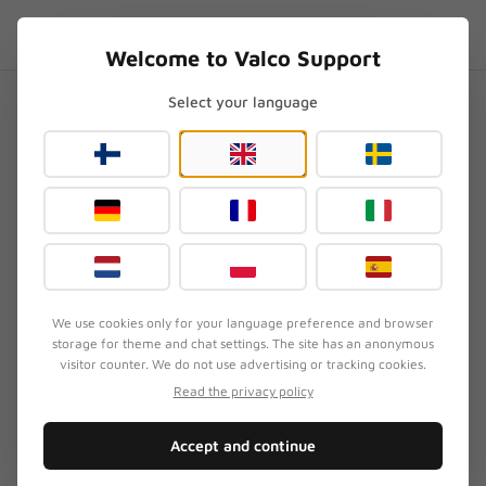
Skip to content
SV
.SUPPORT
Welcome to Valco Support
Select your language
Hem
/
VMK20
/
VMK20:s knapp har fastnat i nedtryckt läge?
VMK20:s knapp har fastnat i
nedtryckt läge?
Uppdaterad
3 augusti 2026
We use cookies only for your language preference and browser
storage for theme and chat settings. The site has an anonymous
SYMPTOM
visitor counter. We do not use advertising or tracking cookies.
En knapp (oftast Vol-) har fastnat och reagerar
Read the privacy policy
inte på tryck. Hörlurarna kan bete sig konstigt eller
svarar inte på kommandon.
Accept and continue
SNABBLÖSNING