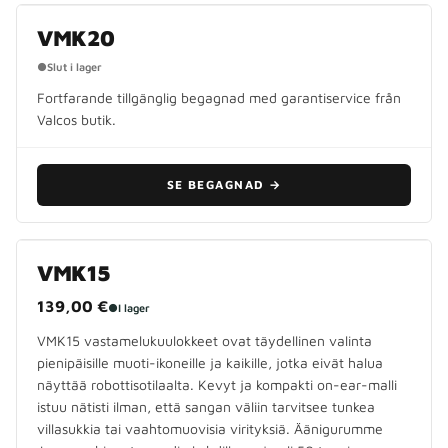
UTGÅNGEN MODELL
VMK20
●
Slut i lager
Fortfarande tillgänglig begagnad med garantiservice från
Valcos butik.
SE BEGAGNAD
→
VMK15
139,00 €
●
I lager
VMK15 vastamelukuulokkeet ovat täydellinen valinta
pienipäisille muoti-ikoneille ja kaikille, jotka eivät halua
näyttää robottisotilaalta. Kevyt ja kompakti on-ear-malli
istuu nätisti ilman, että sangan väliin tarvitsee tunkea
villasukkia tai vaahtomuovisia virityksiä. Äänigurumme