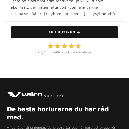
Jasse on hionut soundin kohdilleen, ja yli 50 tunnin
akunkesto varmistaa, että voit kuunnella vaikka
kokonaisen äänikirjan yhteen putkeen – jos pysyt hereillä.
SE I BUTIKEN
→
4.6
/5
—
Verifierade kundrecensioner
.SUPPORT
De bästa hörlurarna du har råd
med.
Vi behöver dina pengar. Varje euro tar oss närmare att bygga vår