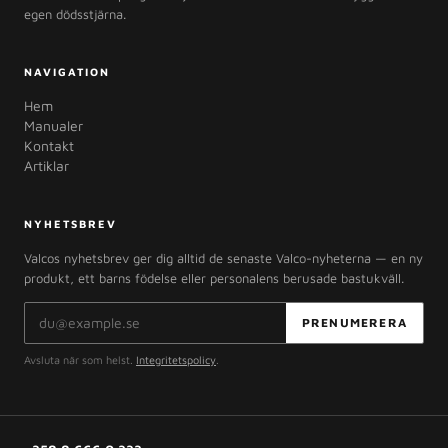
egen dödsstjärna.
NAVIGATION
Hem
Manualer
Kontakt
Artiklar
NYHETSBREV
Valcos nyhetsbrev ger dig alltid de senaste Valco-nyheterna — en ny
produkt, ett barns födelse eller personalens berusade bastukväll.
E-postadress
PRENUMERERA
Avsluta när som helst.
Integritetspolicy
.