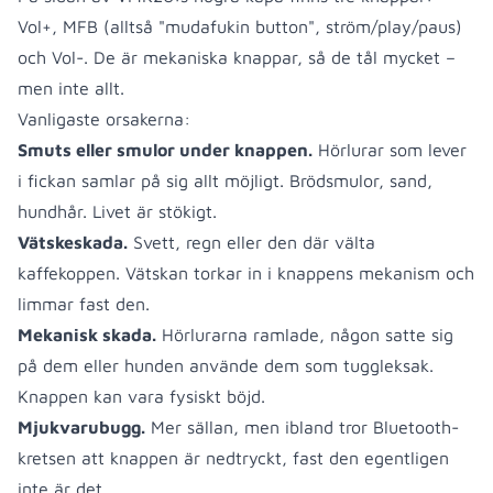
Vol+, MFB (alltså "mudafukin button", ström/play/paus)
och Vol-. De är mekaniska knappar, så de tål mycket –
men inte allt.
Vanligaste orsakerna:
Smuts eller smulor under knappen.
Hörlurar som lever
i fickan samlar på sig allt möjligt. Brödsmulor, sand,
hundhår. Livet är stökigt.
Vätskeskada.
Svett, regn eller den där välta
kaffekoppen. Vätskan torkar in i knappens mekanism och
limmar fast den.
Mekanisk skada.
Hörlurarna ramlade, någon satte sig
på dem eller hunden använde dem som tuggleksak.
Knappen kan vara fysiskt böjd.
Mjukvarubugg.
Mer sällan, men ibland tror Bluetooth-
kretsen att knappen är nedtryckt, fast den egentligen
inte är det.