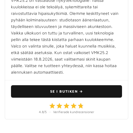
VMK25.2 on vastalause nykyteknologialle: näissä
kuulokkeissa ei ole tekoälyä, sykemittareita tai
raivostuttavia hipaisukytkimiä. Olemme keskittyneet vain
pyhään kolminaisuuteen: studiotason äänenlaatuun,
täydelliseen istuvuuteen ja massiiviseen akunkestoon.
Vaikka ulkokuori on tuttu ja turvallinen, uusi teknologia
pellin alla tekee tästä kiistatta parhaan kuulokkeemme.
Valco on valinta sinulle, joka haluat kuunnella musiikkia,
etkä säätää asetuksia. Kun ostat valkoiset VMK25.2
viimeistään 18.8.2026, saat valitsemasi skinit kaupan
päälle. Valitse ne tuotteen yhteydessä, niin kassa hoitaa
alennuksen automaattisesti.
SE I BUTIKEN
→
4.8
/5
—
Verifierade kundrecensioner