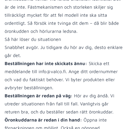
är de inte. Fästmekanismen och storleken skiljer sig
tillräckligt mycket för att fel modell inte ska sitta
ordentligt. Så försök inte tvinga dit dem – då blir både
öronkudden och hörlurarna ledsna.
Så här löser du situationen
Snabbhet avgör. Ju tidigare du hör av dig, desto enklare
går det.
Beställningen har inte skickats ännu:
Skicka ett
meddelande till
info@valco.fi
. Ange ditt ordernummer
och vad du faktiskt behöver. Vi byter produkten eller
avbryter beställningen.
Beställningen är redan på väg:
Hör av dig ändå. Vi
utreder situationen från fall till fall. Vanligtvis går
returen bra, och du beställer sedan rätt öronkuddar.
Öronkuddarna är redan i din hand:
Öppna inte
förpackningen om möjligt. Också en oöppnad