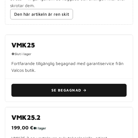
skrotar dem.
Den här artikeln är ren skit
UTGÅNGEN MODELL
VMK25
●
Slut i lager
Fortfarande tillgänglig begagnad med garantiservice från
Valcos butik.
SE BEGAGNAD
→
VMK25.2
199,00 €
●
I lager