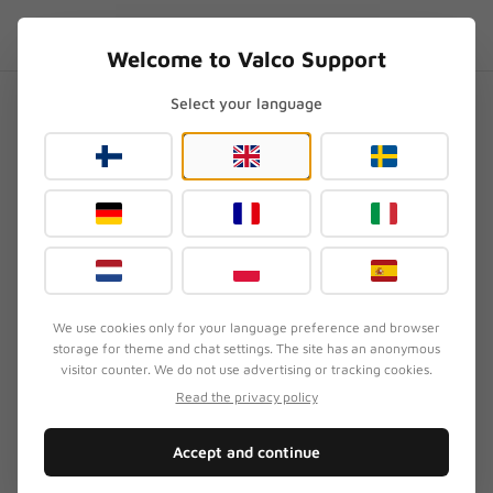
Skip to content
SV
.SUPPORT
Welcome to Valco Support
Select your language
Hem
/
VMK25
/
VMK25: Fel beställning – kan den ändras?
VMK25: Fel beställning – kan
den ändras?
Uppdaterad
24 maj 2026
·
Granskad av Valcos supportteam
We use cookies only for your language preference and browser
storage for theme and chat settings. The site has an anonymous
SYMPTOM
visitor counter. We do not use advertising or tracking cookies.
Du råkade beställa VMK25-öronkuddar fast du
Read the privacy policy
behövde öronkuddar för modellen VMK20. Kaffet
var odrucket, ögonen fortfarande halvslutna och
Accept and continue
fingret gled till fel ställe.