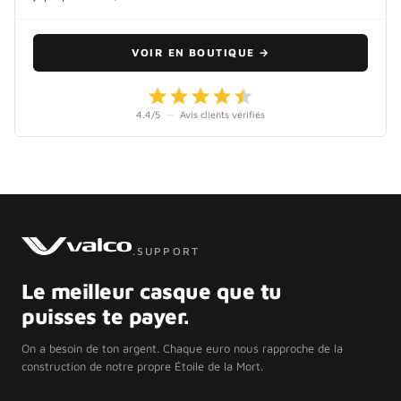
VOIR EN BOUTIQUE
→
4.4
/5
—
Avis clients vérifiés
.SUPPORT
Le meilleur casque que tu
puisses te payer.
On a besoin de ton argent. Chaque euro nous rapproche de la
construction de notre propre Étoile de la Mort.