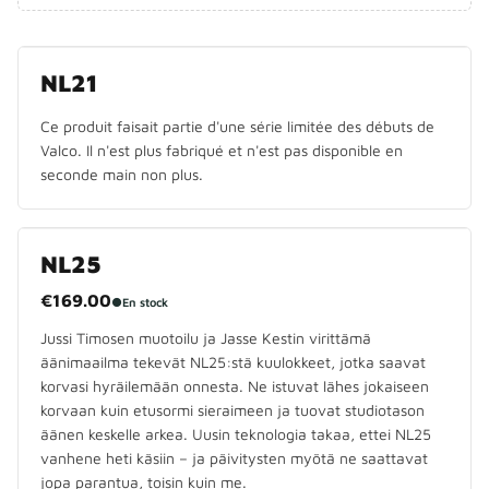
PLUS EN PRODUCTION
NL21
Ce produit faisait partie d'une série limitée des débuts de
Valco. Il n'est plus fabriqué et n'est pas disponible en
seconde main non plus.
NL25
€169.00
●
En stock
Jussi Timosen muotoilu ja Jasse Kestin virittämä
äänimaailma tekevät NL25:stä kuulokkeet, jotka saavat
korvasi hyräilemään onnesta. Ne istuvat lähes jokaiseen
korvaan kuin etusormi sieraimeen ja tuovat studiotason
äänen keskelle arkea. Uusin teknologia takaa, ettei NL25
vanhene heti käsiin – ja päivitysten myötä ne saattavat
jopa parantua, toisin kuin me.