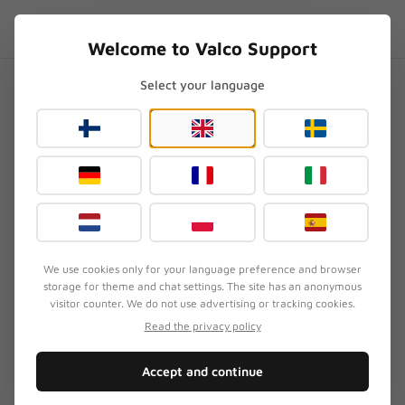
Skip to content
FR
.SUPPORT
Welcome to Valco Support
Select your language
Accueil
/
NL21
/
NL21 ne charge pas, que faire ?
NL21 ne charge pas, que faire
?
Mis à jour
3 août 2026
We use cookies only for your language preference and browser
storage for theme and chat settings. The site has an anonymous
SYMPTÔME
visitor counter. We do not use advertising or tracking cookies.
Les écouteurs NL21 ne se rechargent pas dans leur
Read the privacy policy
boîtier. Les écouteurs fonctionnaient normalement
avant, mais maintenant le boîtier ne recharge plus
Accept and continue
les écouteurs, ou le boîtier lui-même ne se
recharge pas via le câble USB-C.